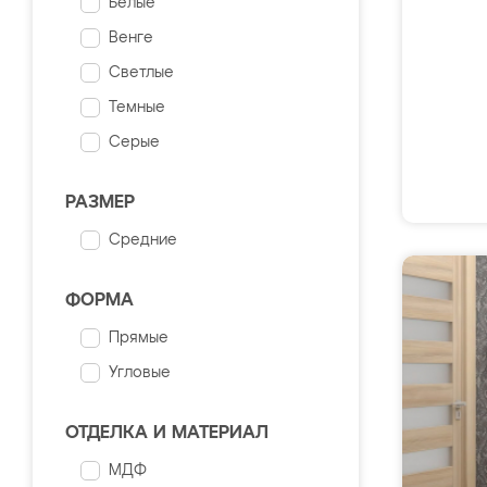
Белые
Венге
Светлые
Темные
Серые
РАЗМЕР
Средние
ФОРМА
Прямые
Угловые
ОТДЕЛКА И МАТЕРИАЛ
МДФ