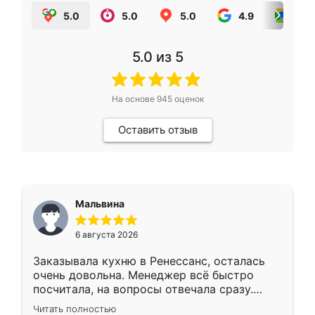
5.0
5.0
5.0
4.9
5.0
5.0
из 5
На основе
945
оценок
Оставить отзыв
Мальвина
6 августа 2026
Заказывала кухню в Ренессанс, осталась
очень довольна. Менеджер всё быстро
посчитала, на вопросы отвечала сразу.
Замерщик приехал в субботу, подошёл к
Читать полностью