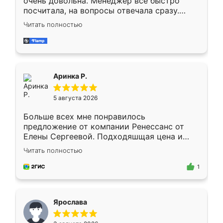
очень довольна. Менеджер всё быстро
посчитала, на вопросы отвечала сразу.
Замерщик приехал в субботу, подошёл к
Читать полностью
делу со всей ответственностью. Собрали
за день, ребята работали аккуратно, даже
пыли почти не было. Качество отличное,
ящики ходят плавно, ничего не скрипит.
Всё подошло как влитое.
Аринка Р.
5 августа 2026
Больше всех мне понравилось
предложение от компании Ренессанс от
Елены Сергеевой. Подходяшщая цена и
короткие сроки изготовления. Приехавший
Читать полностью
для замера сотрудник Владислав
предложил по моему эскизу самый
1
подходящий вариант шкафа. Немного его
видоизменил, получилось даже лучше, чем
я хотела.
Ярослава