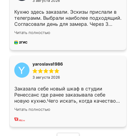
3 августа 2026
Кухню здесь заказали. Эскизы прислали в
телеграмм. Выбрали наиболее подходящий.
Согласовали день для замера. Через 3
недели кухня была уже готова. Остались
Читать полностью
довольны работой. Спасибо Ренессанс
мебель за качественную работу!
yaroslava1986
3 августа 2026
Заказала себе новый шкаф в студии
Ренессанс где ранее заказывала себе
новую кухню.Чего искать, когда качеством
вполне довольна. Служит кухня уже почти
Читать полностью
два года, нареканий нет.