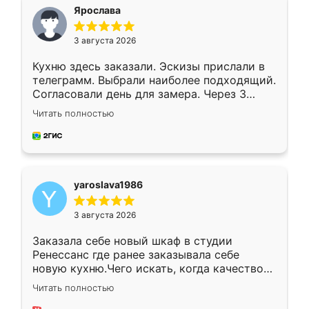
я хотела.
Ярослава
3 августа 2026
Кухню здесь заказали. Эскизы прислали в
телеграмм. Выбрали наиболее подходящий.
Согласовали день для замера. Через 3
недели кухня была уже готова. Остались
Читать полностью
довольны работой. Спасибо Ренессанс
мебель за качественную работу!
yaroslava1986
3 августа 2026
Заказала себе новый шкаф в студии
Ренессанс где ранее заказывала себе
новую кухню.Чего искать, когда качеством
вполне довольна. Служит кухня уже почти
Читать полностью
два года, нареканий нет.