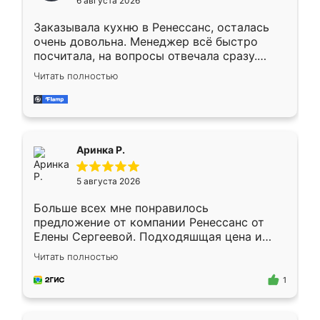
6 августа 2026
мебели буду заказывать только здесь.
Заказывала кухню в Ренессанс, осталась
очень довольна. Менеджер всё быстро
посчитала, на вопросы отвечала сразу.
Замерщик приехал в субботу, подошёл к
Читать полностью
делу со всей ответственностью. Собрали
за день, ребята работали аккуратно, даже
пыли почти не было. Качество отличное,
ящики ходят плавно, ничего не скрипит.
Всё подошло как влитое.
Аринка Р.
5 августа 2026
Больше всех мне понравилось
предложение от компании Ренессанс от
Елены Сергеевой. Подходяшщая цена и
короткие сроки изготовления. Приехавший
Читать полностью
для замера сотрудник Владислав
предложил по моему эскизу самый
1
подходящий вариант шкафа. Немного его
видоизменил, получилось даже лучше, чем