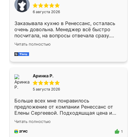
меньше, здесь же он более разнообразный.
Мне нравится ,если что-то потребуется из
6 августа 2026
мебели буду заказывать только здесь.
Заказывала кухню в Ренессанс, осталась
очень довольна. Менеджер всё быстро
посчитала, на вопросы отвечала сразу.
Замерщик приехал в субботу, подошёл к
Читать полностью
делу со всей ответственностью. Собрали
за день, ребята работали аккуратно, даже
пыли почти не было. Качество отличное,
ящики ходят плавно, ничего не скрипит.
Всё подошло как влитое.
Аринка Р.
5 августа 2026
Больше всех мне понравилось
предложение от компании Ренессанс от
Елены Сергеевой. Подходяшщая цена и
короткие сроки изготовления. Приехавший
Читать полностью
для замера сотрудник Владислав
предложил по моему эскизу самый
1