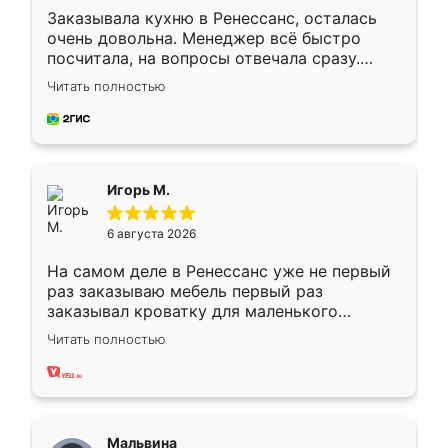
Заказывала кухню в Ренессанс, осталась
очень довольна. Менеджер всё быстро
посчитала, на вопросы отвечала сразу.
Замерщик приехал в субботу, подошёл к
Читать полностью
делу со всей ответственностью. Собрали
за день, ребята работали аккуратно, даже
пыли почти не было. Качество отличное,
ящики ходят плавно, ничего не скрипит.
Всё подошло как влитое.
Игорь М.
6 августа 2026
На самом деле в Ренессанс уже не первый
раз заказываю мебель первый раз
заказывал кроватку для маленького
ребёнка при его рождении ,во второй раз
Читать полностью
заказал шкаф-купе. По качеству очень
хорошее сборка достаточно быстрая,
также адекватные цены. До этого
сравнивал с разными конкурентами в этом
сегменте ,выбор у конкурентов куда
Мальвина