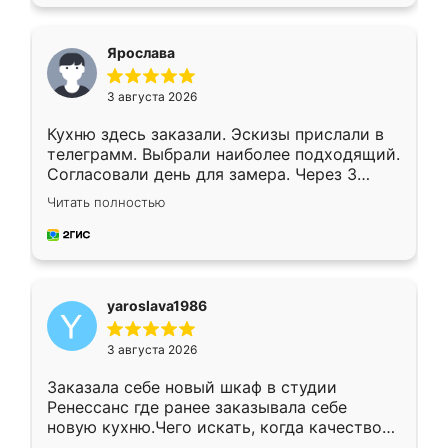
подходящий вариант шкафа. Немного его
видоизменил, получилось даже лучше, чем
я хотела.
Ярослава
3 августа 2026
Кухню здесь заказали. Эскизы прислали в
телеграмм. Выбрали наиболее подходящий.
Согласовали день для замера. Через 3
недели кухня была уже готова. Остались
Читать полностью
довольны работой. Спасибо Ренессанс
мебель за качественную работу!
yaroslava1986
3 августа 2026
Заказала себе новый шкаф в студии
Ренессанс где ранее заказывала себе
новую кухню.Чего искать, когда качеством
вполне довольна. Служит кухня уже почти