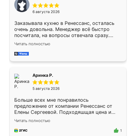
меньше, здесь же он более разнообразный.
Мне нравится ,если что-то потребуется из
6 августа 2026
мебели буду заказывать только здесь.
Заказывала кухню в Ренессанс, осталась
очень довольна. Менеджер всё быстро
посчитала, на вопросы отвечала сразу.
Замерщик приехал в субботу, подошёл к
Читать полностью
делу со всей ответственностью. Собрали
за день, ребята работали аккуратно, даже
пыли почти не было. Качество отличное,
ящики ходят плавно, ничего не скрипит.
Всё подошло как влитое.
Аринка Р.
5 августа 2026
Больше всех мне понравилось
предложение от компании Ренессанс от
Елены Сергеевой. Подходяшщая цена и
короткие сроки изготовления. Приехавший
Читать полностью
для замера сотрудник Владислав
предложил по моему эскизу самый
1