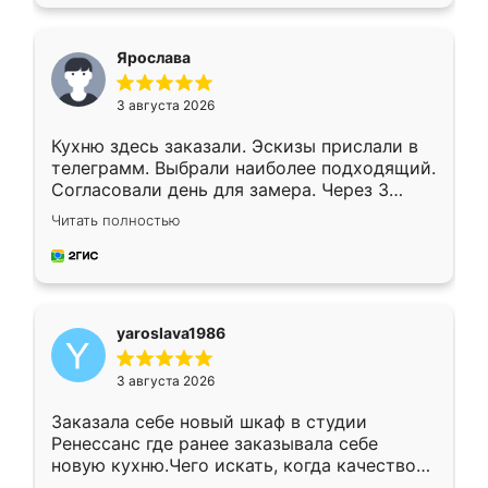
подходящий вариант шкафа. Немного его
видоизменил, получилось даже лучше, чем
я хотела.
Ярослава
3 августа 2026
Кухню здесь заказали. Эскизы прислали в
телеграмм. Выбрали наиболее подходящий.
Согласовали день для замера. Через 3
недели кухня была уже готова. Остались
Читать полностью
довольны работой. Спасибо Ренессанс
мебель за качественную работу!
yaroslava1986
3 августа 2026
Заказала себе новый шкаф в студии
Ренессанс где ранее заказывала себе
новую кухню.Чего искать, когда качеством
вполне довольна. Служит кухня уже почти