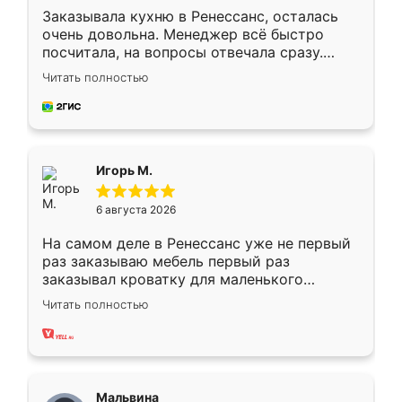
Заказывала кухню в Ренессанс, осталась
очень довольна. Менеджер всё быстро
посчитала, на вопросы отвечала сразу.
Замерщик приехал в субботу, подошёл к
Читать полностью
делу со всей ответственностью. Собрали
за день, ребята работали аккуратно, даже
пыли почти не было. Качество отличное,
ящики ходят плавно, ничего не скрипит.
Всё подошло как влитое.
Игорь М.
6 августа 2026
На самом деле в Ренессанс уже не первый
раз заказываю мебель первый раз
заказывал кроватку для маленького
ребёнка при его рождении ,во второй раз
Читать полностью
заказал шкаф-купе. По качеству очень
хорошее сборка достаточно быстрая,
также адекватные цены. До этого
сравнивал с разными конкурентами в этом
сегменте ,выбор у конкурентов куда
Мальвина