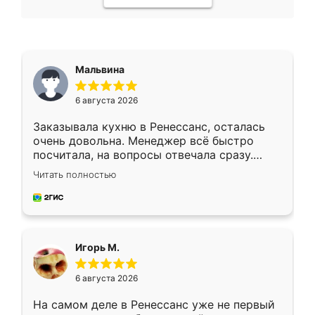
Мальвина
6 августа 2026
Заказывала кухню в Ренессанс, осталась
очень довольна. Менеджер всё быстро
посчитала, на вопросы отвечала сразу.
Замерщик приехал в субботу, подошёл к
Читать полностью
делу со всей ответственностью. Собрали
за день, ребята работали аккуратно, даже
пыли почти не было. Качество отличное,
ящики ходят плавно, ничего не скрипит.
Всё подошло как влитое.
Игорь М.
6 августа 2026
На самом деле в Ренессанс уже не первый