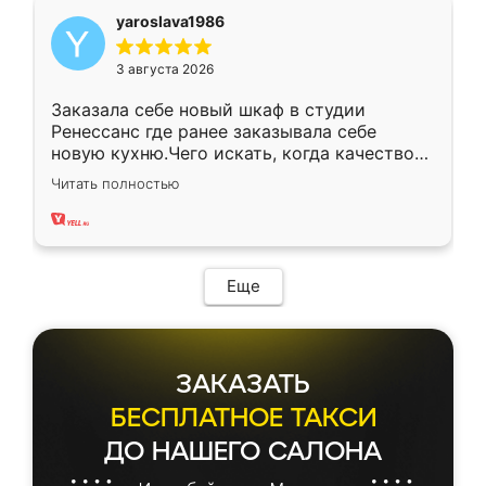
yaroslava1986
3 августа 2026
Заказала себе новый шкаф в студии
Ренессанс где ранее заказывала себе
новую кухню.Чего искать, когда качеством
вполне довольна. Служит кухня уже почти
Читать полностью
два года, нареканий нет.
Еще
ЗАКАЗАТЬ
БЕСПЛАТНОЕ ТАКСИ
ДО НАШЕГО САЛОНА