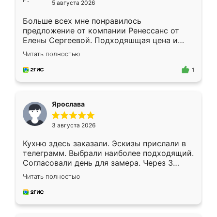
5 августа 2026
Больше всех мне понравилось
предложение от компании Ренессанс от
Елены Сергеевой. Подходяшщая цена и
короткие сроки изготовления. Приехавший
Читать полностью
для замера сотрудник Владислав
предложил по моему эскизу самый
1
подходящий вариант шкафа. Немного его
видоизменил, получилось даже лучше, чем
я хотела.
Ярослава
3 августа 2026
Кухню здесь заказали. Эскизы прислали в
телеграмм. Выбрали наиболее подходящий.
Согласовали день для замера. Через 3
недели кухня была уже готова. Остались
Читать полностью
довольны работой. Спасибо Ренессанс
мебель за качественную работу!