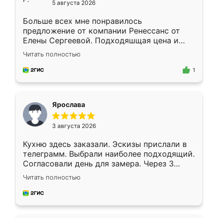
5 августа 2026
Больше всех мне понравилось
предложение от компании Ренессанс от
Елены Сергеевой. Подходяшщая цена и
короткие сроки изготовления. Приехавший
Читать полностью
для замера сотрудник Владислав
предложил по моему эскизу самый
1
подходящий вариант шкафа. Немного его
видоизменил, получилось даже лучше, чем
я хотела.
Ярослава
3 августа 2026
Кухню здесь заказали. Эскизы прислали в
телеграмм. Выбрали наиболее подходящий.
Согласовали день для замера. Через 3
недели кухня была уже готова. Остались
Читать полностью
довольны работой. Спасибо Ренессанс
мебель за качественную работу!