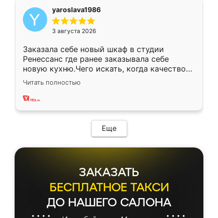
yaroslava1986
3 августа 2026
Заказала себе новый шкаф в студии
Ренессанс где ранее заказывала себе
новую кухню.Чего искать, когда качеством
вполне довольна. Служит кухня уже почти
Читать полностью
два года, нареканий нет.
Еще
ЗАКАЗАТЬ
БЕСПЛАТНОЕ ТАКСИ
ДО НАШЕГО САЛОНА