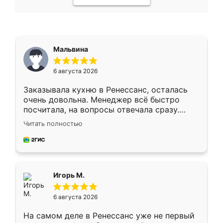
Мальвина
6 августа 2026
Заказывала кухню в Ренессанс, осталась
очень довольна. Менеджер всё быстро
посчитала, на вопросы отвечала сразу.
Замерщик приехал в субботу, подошёл к
Читать полностью
делу со всей ответственностью. Собрали
за день, ребята работали аккуратно, даже
пыли почти не было. Качество отличное,
ящики ходят плавно, ничего не скрипит.
Всё подошло как влитое.
Игорь М.
6 августа 2026
На самом деле в Ренессанс уже не первый