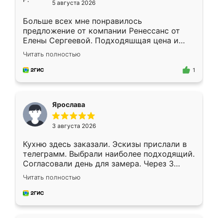
5 августа 2026
Больше всех мне понравилось
предложение от компании Ренессанс от
Елены Сергеевой. Подходяшщая цена и
короткие сроки изготовления. Приехавший
Читать полностью
для замера сотрудник Владислав
предложил по моему эскизу самый
1
подходящий вариант шкафа. Немного его
видоизменил, получилось даже лучше, чем
я хотела.
Ярослава
3 августа 2026
Кухню здесь заказали. Эскизы прислали в
телеграмм. Выбрали наиболее подходящий.
Согласовали день для замера. Через 3
недели кухня была уже готова. Остались
Читать полностью
довольны работой. Спасибо Ренессанс
мебель за качественную работу!