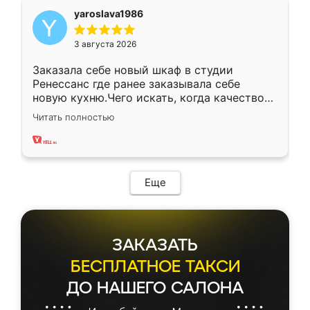
yaroslava1986
3 августа 2026
Заказала себе новый шкаф в студии
Ренессанс где ранее заказывала себе
новую кухню.Чего искать, когда качеством
вполне довольна. Служит кухня уже почти
Читать полностью
два года, нареканий нет.
Еще
ЗАКАЗАТЬ
БЕСПЛАТНОЕ ТАКСИ
ДО НАШЕГО САЛОНА