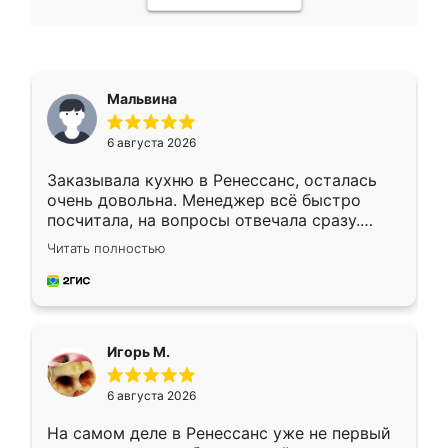
Мальвина
6 августа 2026
Заказывала кухню в Ренессанс, осталась
очень довольна. Менеджер всё быстро
посчитала, на вопросы отвечала сразу.
Замерщик приехал в субботу, подошёл к
Читать полностью
делу со всей ответственностью. Собрали
за день, ребята работали аккуратно, даже
пыли почти не было. Качество отличное,
ящики ходят плавно, ничего не скрипит.
Всё подошло как влитое.
Игорь М.
6 августа 2026
На самом деле в Ренессанс уже не первый