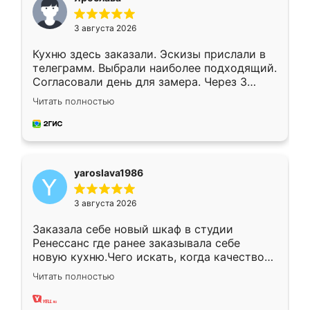
3 августа 2026
Кухню здесь заказали. Эскизы прислали в
телеграмм. Выбрали наиболее подходящий.
Согласовали день для замера. Через 3
недели кухня была уже готова. Остались
Читать полностью
довольны работой. Спасибо Ренессанс
мебель за качественную работу!
yaroslava1986
3 августа 2026
Заказала себе новый шкаф в студии
Ренессанс где ранее заказывала себе
новую кухню.Чего искать, когда качеством
вполне довольна. Служит кухня уже почти
Читать полностью
два года, нареканий нет.