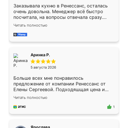
Заказывала кухню в Ренессанс, осталась
очень довольна. Менеджер всё быстро
посчитала, на вопросы отвечала сразу.
Замерщик приехал в субботу, подошёл к
Читать полностью
делу со всей ответственностью. Собрали
за день, ребята работали аккуратно, даже
пыли почти не было. Качество отличное,
ящики ходят плавно, ничего не скрипит.
Всё подошло как влитое.
Аринка Р.
5 августа 2026
Больше всех мне понравилось
предложение от компании Ренессанс от
Елены Сергеевой. Подходяшщая цена и
короткие сроки изготовления. Приехавший
Читать полностью
для замера сотрудник Владислав
предложил по моему эскизу самый
1
подходящий вариант шкафа. Немного его
видоизменил, получилось даже лучше, чем
я хотела.
Ярослава