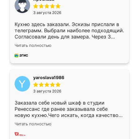
3 августа 2026
Кухню здесь заказали. Эскизы прислали в
телеграмм. Выбрали наиболее подходящий.
Согласовали день для замера. Через 3
недели кухня была уже готова. Остались
Читать полностью
довольны работой. Спасибо Ренессанс
мебель за качественную работу!
yaroslava1986
3 августа 2026
Заказала себе новый шкаф в студии
Ренессанс где ранее заказывала себе
новую кухню.Чего искать, когда качеством
вполне довольна. Служит кухня уже почти
Читать полностью
два года, нареканий нет.