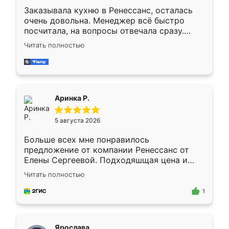
Заказывала кухню в Ренессанс, осталась
очень довольна. Менеджер всё быстро
посчитала, на вопросы отвечала сразу.
Замерщик приехал в субботу, подошёл к
Читать полностью
делу со всей ответственностью. Собрали
за день, ребята работали аккуратно, даже
пыли почти не было. Качество отличное,
ящики ходят плавно, ничего не скрипит.
Всё подошло как влитое.
Аринка Р.
5 августа 2026
Больше всех мне понравилось
предложение от компании Ренессанс от
Елены Сергеевой. Подходяшщая цена и
короткие сроки изготовления. Приехавший
Читать полностью
для замера сотрудник Владислав
предложил по моему эскизу самый
1
подходящий вариант шкафа. Немного его
видоизменил, получилось даже лучше, чем
я хотела.
Ярослава