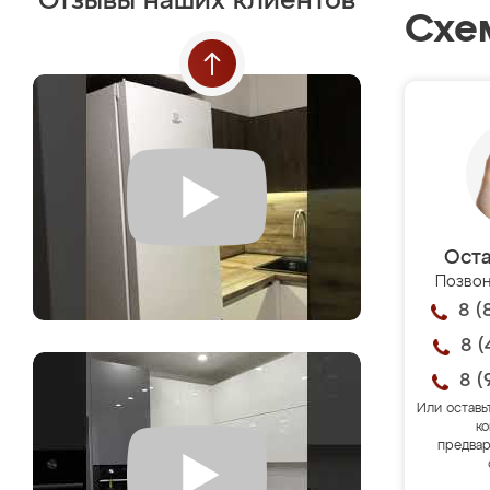
Отзывы наших клиентов
Схе
Оста
Позвон
8 (
8 (
8 (
Или оставь
ко
предвар