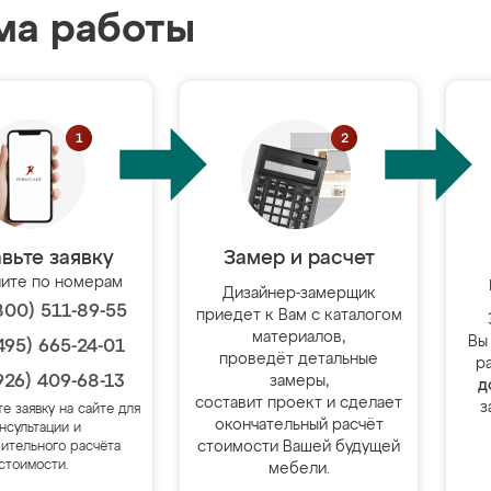
ма работы
вьте заявку
Замер и расчет
ите по номерам
Дизайнер-замерщик
800) 511-89-55
приедет к Вам с каталогом
материалов,
Вы
495) 665-24-01
проведёт детальные
р
926) 409-68-13
замеры,
д
составит проект и сделает
з
те заявку на сайте для
окончательный расчёт
нсультации и
стоимости Вашей будущей
ительного расчёта
стоимости.
мебели.