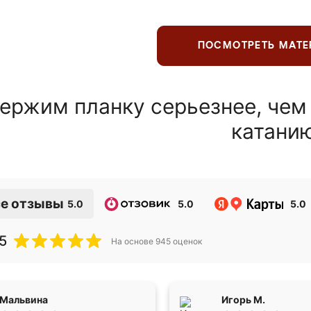
ПОСМОТРЕТЬ МАТ
ержим планку серьезнее, чем
катани
е отзывы
5.0
5.0
5.0
5
На основе
945
оценок
Мальвина
Игорь М.