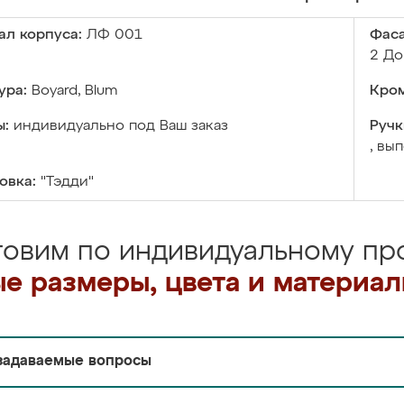
ал корпуса:
ЛФ 001
Фаса
2 До
ура:
Boyard, Blum
Кром
ы:
индивидуально под Ваш заказ
Ручк
, вы
овка:
"Тэдди"
товим по индивидуальному про
е размеры, цвета и материа
задаваемые вопросы