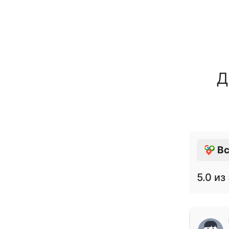
Д
Вс
5.0
из 