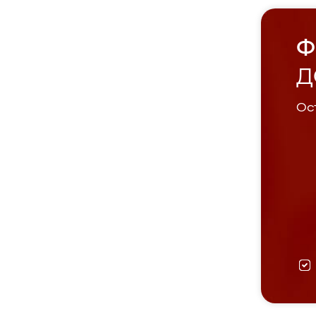
Ф
Д
Ост