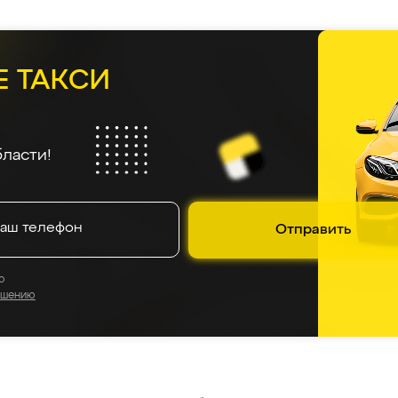
Е ТАКСИ
ласти!
Отправить
о
ашению