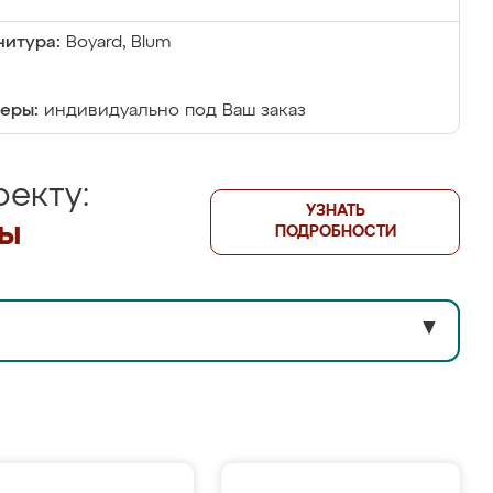
итура:
Boyard, Blum
еры:
индивидуально под Ваш заказ
екту:
УЗНАТЬ
лы
ПОДРОБНОСТИ
▼