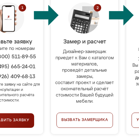
вьте заявку
Замер и расчет
ите по номерам
Дизайнер-замерщик
800) 511-89-55
приедет к Вам с каталогом
материалов,
Вы
495) 665-24-01
проведёт детальные
р
926) 409-68-13
замеры,
д
составит проект и сделает
з
те заявку на сайте для
окончательный расчёт
нсультации и
стоимости Вашей будущей
ительного расчёта
стоимости.
мебели.
ВЫЗВАТЬ ЗАМЕРЩИКА
АВИТЬ ЗАЯВКУ