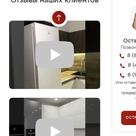
Отзывы наших клиентов
Оста
Позвон
8 (
8 (
8 (
Или оставь
ко
предвар
ОСТ