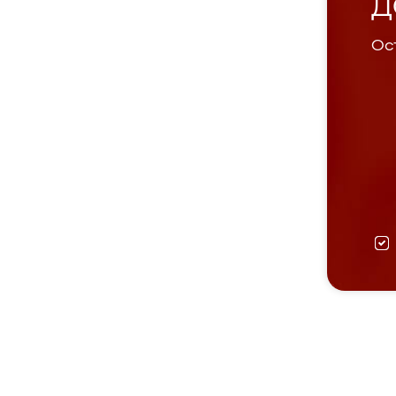
Д
Ост