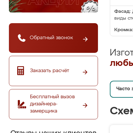
Фасад:
виды ст
Кромка
Обратный звонок
Изго
любы
Заказать расчёт
Часто 
Бесплатный вызов
дизайнера-
Схе
замерщика