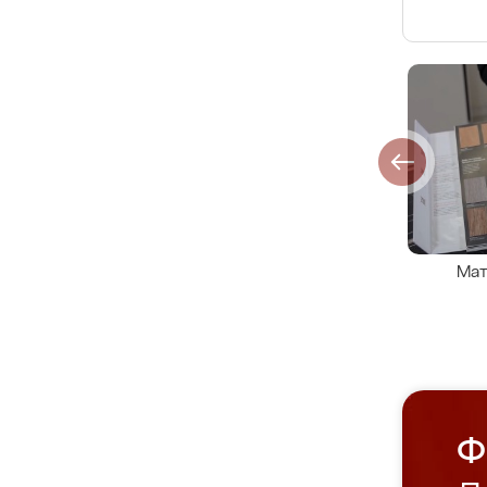
Мат
Ф