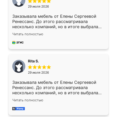
29 июля 2026
Заказывала мебель от Елены Сергеевой
Ренессанс. До этого рассматривала
несколько компаний, но в итоге выбрала
эту. Сначала обговорили условия, потом
Читать полностью
приехал замерщик, всё спокойно объяснил
и снял размеры. Изготовили в срок, с
доставкой тоже никаких проблем не
возникло. Сборку выполнили аккуратно,
мебель сразу встала на свое место без
Rita S.
каких-либо доработок. Качеством осталась
довольна, все выглядит так, как и ожидала.
29 июля 2026
Заказывала мебель от Елены Сергеевой
Ренессанс. До этого рассматривала
несколько компаний, но в итоге выбрала
эту. Сначала обговорили условия, потом
Читать полностью
приехал замерщик, всё спокойно объяснил
и снял размеры. Изготовили в срок, с
доставкой тоже никаких проблем не