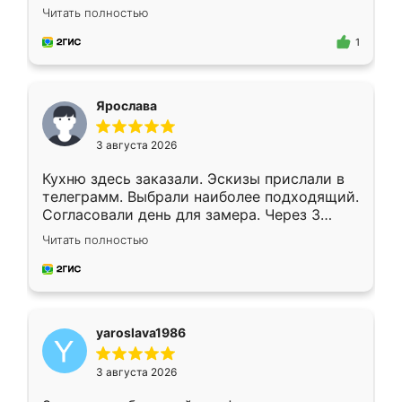
короткие сроки изготовления. Приехавший
Читать полностью
для замера сотрудник Владислав
предложил по моему эскизу самый
1
подходящий вариант шкафа. Немного его
видоизменил, получилось даже лучше, чем
я хотела.
Ярослава
3 августа 2026
Кухню здесь заказали. Эскизы прислали в
телеграмм. Выбрали наиболее подходящий.
Согласовали день для замера. Через 3
недели кухня была уже готова. Остались
Читать полностью
довольны работой. Спасибо Ренессанс
мебель за качественную работу!
yaroslava1986
3 августа 2026