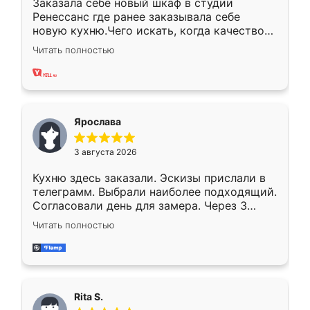
Заказала себе новый шкаф в студии
Ренессанс где ранее заказывала себе
новую кухню.Чего искать, когда качеством
вполне довольна. Служит кухня уже почти
Читать полностью
два года, нареканий нет.
Ярослава
3 августа 2026
Кухню здесь заказали. Эскизы прислали в
телеграмм. Выбрали наиболее подходящий.
Согласовали день для замера. Через 3
недели кухня была уже готова. Остались
Читать полностью
довольны работой. Спасибо Ренессанс
мебель за качественную работу!
Rita S.