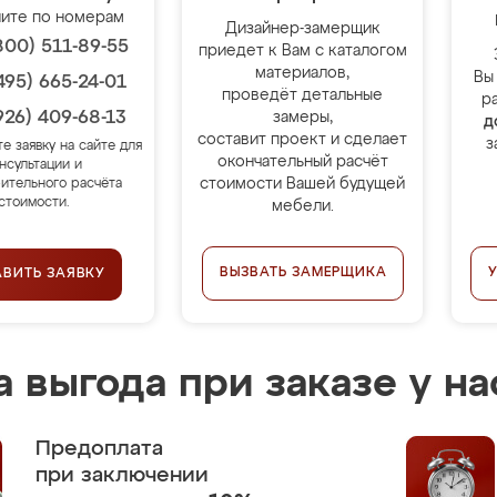
ите по номерам
Дизайнер-замерщик
800) 511-89-55
приедет к Вам с каталогом
материалов,
Вы
495) 665-24-01
проведёт детальные
р
926) 409-68-13
замеры,
д
составит проект и сделает
з
те заявку на сайте для
окончательный расчёт
нсультации и
стоимости Вашей будущей
ительного расчёта
стоимости.
мебели.
ВЫЗВАТЬ ЗАМЕРЩИКА
АВИТЬ ЗАЯВКУ
 выгода при заказе у на
Предоплата
при заключении