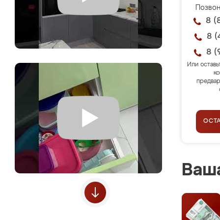
Позвон
8 (
8 (
8 (
Или оставь
ко
предвар
ОСТ
Ваша