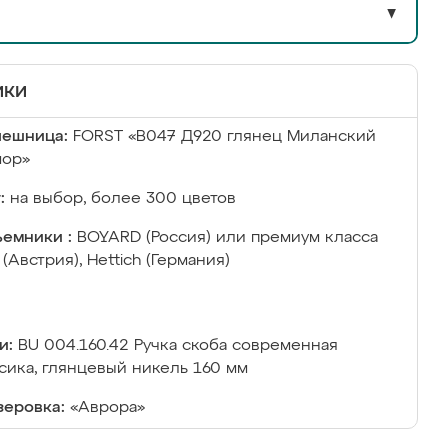
▼
ики
лешница:
FORST «B047 Д920 глянец Миланский
мор»
:
на выбор, более 300 цветов
емники :
BOYARD (Россия) или премиум класса
 (Австрия), Hettich (Германия)
и:
BU 004.160.42 Ручка скоба современная
сика, глянцевый никель 160 мм
еровка:
«Аврора»