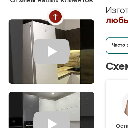
Отзывы наших клиентов
Изго
любы
Часто 
Схе
Оста