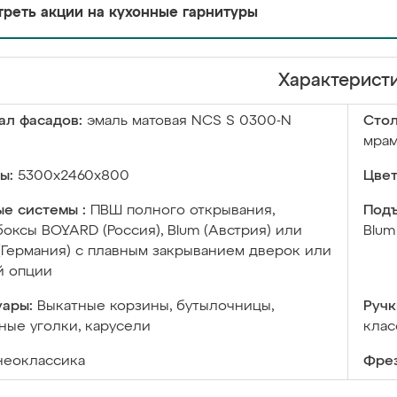
реть акции на кухонные гарнитуры
Характерист
ал фасадов:
эмаль матовая NCS S 0300-N
Сто
мра
ы:
5300х2460х800
Цвет
е системы :
ПВШ полного открывания,
Подъ
оксы BOYARD (Россия), Blum (Австрия) или
Blum
 (Германия) с плавным закрыванием дверок или
й опции
уары:
Выкатные корзины, бутылочницы,
Ручк
ые уголки, карусели
клас
неоклассика
Фрез