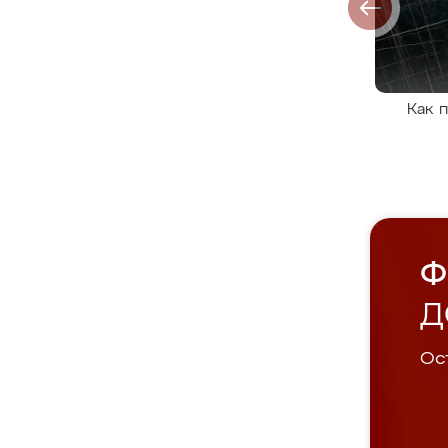
Как 
Ф
Д
Ост