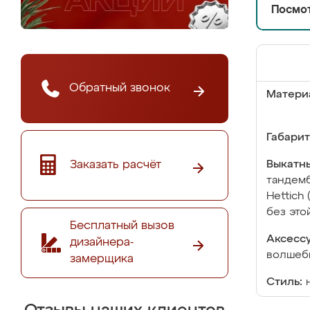
Посмот
Обратный звонок
Матери
Габарит
Заказать расчёт
Выкатны
тандемб
Hettich
без это
Бесплатный вызов
Аксесс
дизайнера-
волшебн
замерщика
Стиль: