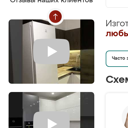
Отзывы наших клиентов
Изго
любы
Часто 
Схе