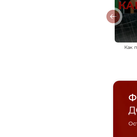
Как 
Ф
Д
Ост