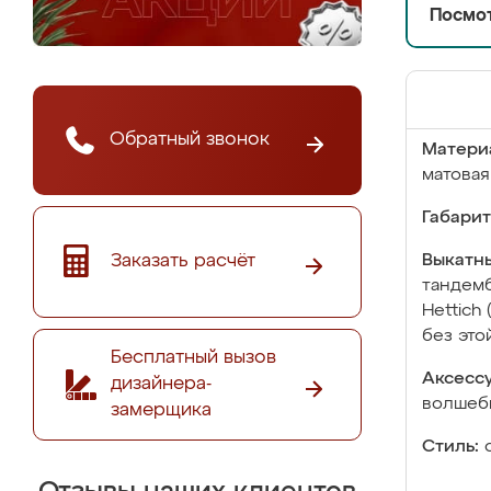
Посмот
Обратный звонок
Матери
матовая
Габарит
Заказать расчёт
Выкатны
тандемб
Hettich
без это
Бесплатный вызов
Аксесс
дизайнера-
волшебн
замерщика
Стиль: