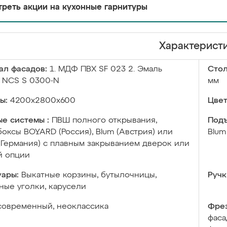
реть акции на кухонные гарнитуры
Характерист
ал фасадов:
1. МДФ ПВХ SF 023 2. Эмаль
Сто
 NCS S 0300-N
мм
ы:
4200х2800х600
Цвет
е системы :
ПВШ полного открывания,
Подъ
оксы BOYARD (Россия), Blum (Австрия) или
Blum
 (Германия) с плавным закрыванием дверок или
й опции
уары:
Выкатные корзины, бутылочницы,
Ручк
ые уголки, карусели
современный, неоклассика
Фрез
фаса