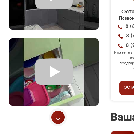
Оста
Позвон
8 (
8 (
8 (
Или оставь
ко
предвар
ОСТ
Ваша