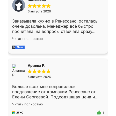
меньше, здесь же он более разнообразный.
Мне нравится ,если что-то потребуется из
6 августа 2026
мебели буду заказывать только здесь.
Заказывала кухню в Ренессанс, осталась
очень довольна. Менеджер всё быстро
посчитала, на вопросы отвечала сразу.
Замерщик приехал в субботу, подошёл к
Читать полностью
делу со всей ответственностью. Собрали
за день, ребята работали аккуратно, даже
пыли почти не было. Качество отличное,
ящики ходят плавно, ничего не скрипит.
Всё подошло как влитое.
Аринка Р.
5 августа 2026
Больше всех мне понравилось
предложение от компании Ренессанс от
Елены Сергеевой. Подходяшщая цена и
короткие сроки изготовления. Приехавший
Читать полностью
для замера сотрудник Владислав
предложил по моему эскизу самый
1