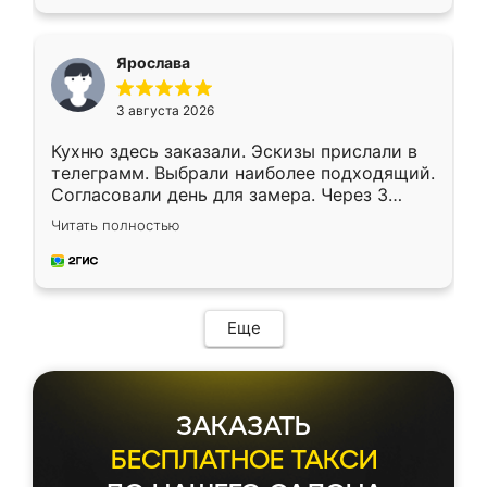
подходящий вариант шкафа. Немного его
видоизменил, получилось даже лучше, чем
я хотела.
Ярослава
3 августа 2026
Кухню здесь заказали. Эскизы прислали в
телеграмм. Выбрали наиболее подходящий.
Согласовали день для замера. Через 3
недели кухня была уже готова. Остались
Читать полностью
довольны работой. Спасибо Ренессанс
мебель за качественную работу!
Еще
ЗАКАЗАТЬ
БЕСПЛАТНОЕ ТАКСИ