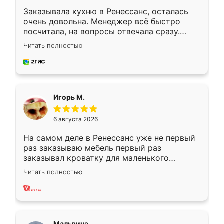
Заказывала кухню в Ренессанс, осталась
очень довольна. Менеджер всё быстро
посчитала, на вопросы отвечала сразу.
Замерщик приехал в субботу, подошёл к
Читать полностью
делу со всей ответственностью. Собрали
за день, ребята работали аккуратно, даже
пыли почти не было. Качество отличное,
ящики ходят плавно, ничего не скрипит.
Всё подошло как влитое.
Игорь М.
6 августа 2026
На самом деле в Ренессанс уже не первый
раз заказываю мебель первый раз
заказывал кроватку для маленького
ребёнка при его рождении ,во второй раз
Читать полностью
заказал шкаф-купе. По качеству очень
хорошее сборка достаточно быстрая,
также адекватные цены. До этого
сравнивал с разными конкурентами в этом
сегменте ,выбор у конкурентов куда
Мальвина