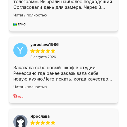
телеграмм. Выбрали наиболее подходящий.
Согласовали день для замера. Через 3
недели кухня была уже готова. Остались
Читать полностью
довольны работой. Спасибо Ренессанс
мебель за качественную работу!
yaroslava1986
3 августа 2026
Заказала себе новый шкаф в студии
Ренессанс где ранее заказывала себе
новую кухню.Чего искать, когда качеством
вполне довольна. Служит кухня уже почти
Читать полностью
два года, нареканий нет.
Ярослава