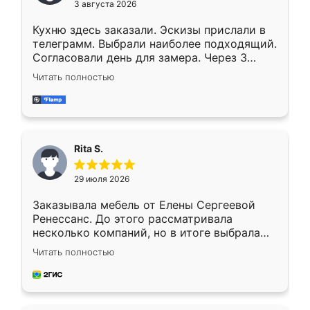
3 августа 2026
Кухню здесь заказали. Эскизы прислали в
телеграмм. Выбрали наиболее подходящий.
Согласовали день для замера. Через 3
недели кухня была уже готова. Остались
Читать полностью
довольны работой. Спасибо Ренессанс
мебель за качественную работу!
Rita S.
29 июля 2026
Заказывала мебель от Елены Сергеевой
Ренессанс. До этого рассматривала
несколько компаний, но в итоге выбрала
эту. Сначала обговорили условия, потом
Читать полностью
приехал замерщик, всё спокойно объяснил
и снял размеры. Изготовили в срок, с
доставкой тоже никаких проблем не
возникло. Сборку выполнили аккуратно,