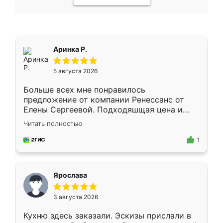
Аринка Р.
5 августа 2026
Больше всех мне понравилось
предложение от компании Ренессанс от
Елены Сергеевой. Подходяшщая цена и
короткие сроки изготовления. Приехавший
Читать полностью
для замера сотрудник Владислав
предложил по моему эскизу самый
1
подходящий вариант шкафа. Немного его
видоизменил, получилось даже лучше, чем
я хотела.
Ярослава
3 августа 2026
Кухню здесь заказали. Эскизы прислали в