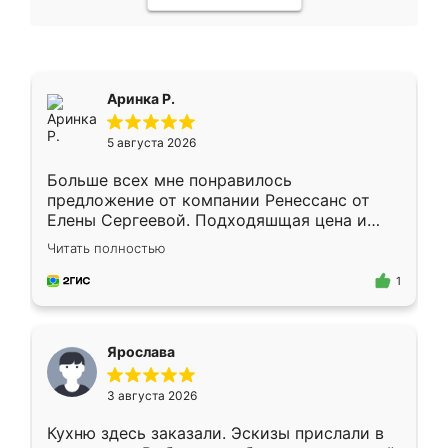
Аринка Р.
5 августа 2026
Больше всех мне понравилось
предложение от компании Ренессанс от
Елены Сергеевой. Подходяшщая цена и
короткие сроки изготовления. Приехавший
Читать полностью
для замера сотрудник Владислав
предложил по моему эскизу самый
1
подходящий вариант шкафа. Немного его
видоизменил, получилось даже лучше, чем
я хотела.
Ярослава
3 августа 2026
Кухню здесь заказали. Эскизы прислали в