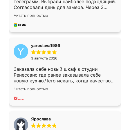
телеграмм. Выбрали наиболее подходящий.
Согласовали день для замера. Через 3
недели кухня была уже готова. Остались
Читать полностью
довольны работой. Спасибо Ренессанс
мебель за качественную работу!
yaroslava1986
3 августа 2026
Заказала себе новый шкаф в студии
Ренессанс где ранее заказывала себе
новую кухню.Чего искать, когда качеством
вполне довольна. Служит кухня уже почти
Читать полностью
два года, нареканий нет.
Ярослава