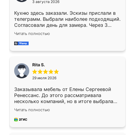
3 августа 2026
Кухню здесь заказали. Эскизы прислали в
телеграмм. Выбрали наиболее подходящий.
Согласовали день для замера. Через 3
недели кухня была уже готова. Остались
Читать полностью
довольны работой. Спасибо Ренессанс
мебель за качественную работу!
Rita S.
29 июля 2026
Заказывала мебель от Елены Сергеевой
Ренессанс. До этого рассматривала
несколько компаний, но в итоге выбрала
эту. Сначала обговорили условия, потом
Читать полностью
приехал замерщик, всё спокойно объяснил
и снял размеры. Изготовили в срок, с
доставкой тоже никаких проблем не
возникло. Сборку выполнили аккуратно,