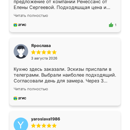
предложение от компании Ренессанс от
Елены Сергеевой. Подходяшщая цена и
короткие сроки изготовления. Приехавший
Читать полностью
для замера сотрудник Владислав
предложил по моему эскизу самый
1
подходящий вариант шкафа. Немного его
видоизменил, получилось даже лучше, чем
я хотела.
Ярослава
3 августа 2026
Кухню здесь заказали. Эскизы прислали в
телеграмм. Выбрали наиболее подходящий.
Согласовали день для замера. Через 3
недели кухня была уже готова. Остались
Читать полностью
довольны работой. Спасибо Ренессанс
мебель за качественную работу!
yaroslava1986