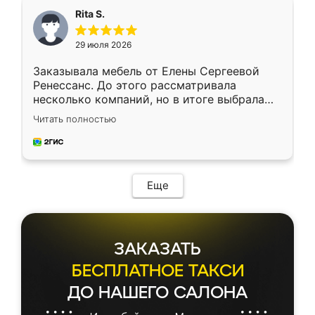
Rita S.
29 июля 2026
Заказывала мебель от Елены Сергеевой
Ренессанс. До этого рассматривала
несколько компаний, но в итоге выбрала
эту. Сначала обговорили условия, потом
Читать полностью
приехал замерщик, всё спокойно объяснил
и снял размеры. Изготовили в срок, с
доставкой тоже никаких проблем не
возникло. Сборку выполнили аккуратно,
мебель сразу встала на свое место без
Еще
каких-либо доработок. Качеством осталась
довольна, все выглядит так, как и ожидала.
ЗАКАЗАТЬ
БЕСПЛАТНОЕ ТАКСИ
ДО НАШЕГО САЛОНА