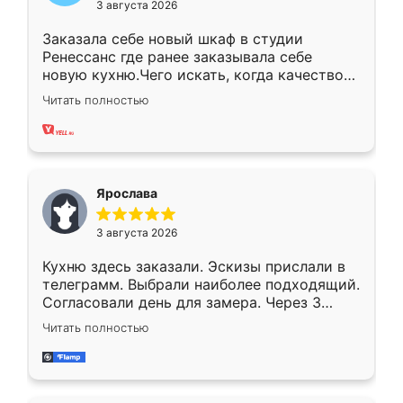
3 августа 2026
Заказала себе новый шкаф в студии
Ренессанс где ранее заказывала себе
новую кухню.Чего искать, когда качеством
вполне довольна. Служит кухня уже почти
Читать полностью
два года, нареканий нет.
Ярослава
3 августа 2026
Кухню здесь заказали. Эскизы прислали в
телеграмм. Выбрали наиболее подходящий.
Согласовали день для замера. Через 3
недели кухня была уже готова. Остались
Читать полностью
довольны работой. Спасибо Ренессанс
мебель за качественную работу!