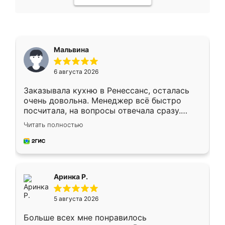
Мальвина
6 августа 2026
Заказывала кухню в Ренессанс, осталась
очень довольна. Менеджер всё быстро
посчитала, на вопросы отвечала сразу.
Замерщик приехал в субботу, подошёл к
Читать полностью
делу со всей ответственностью. Собрали
за день, ребята работали аккуратно, даже
пыли почти не было. Качество отличное,
ящики ходят плавно, ничего не скрипит.
Всё подошло как влитое.
Аринка Р.
5 августа 2026
Больше всех мне понравилось