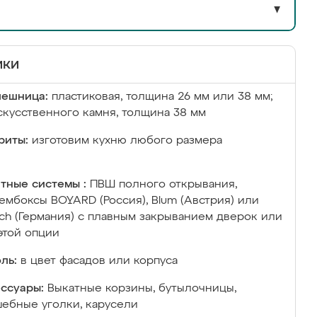
▼
ики
лешница:
пластиковая, толщина 26 мм или 38 мм;
скусственного камня, толщина 38 мм
риты:
изготовим кухню любого размера
тные системы :
ПВШ полного открывания,
ембоксы BOYARD (Россия), Blum (Австрия) или
ich (Германия) с плавным закрыванием дверок или
этой опции
ль:
в цвет фасадов или корпуса
ссуары:
Выкатные корзины, бутылочницы,
ебные уголки, карусели