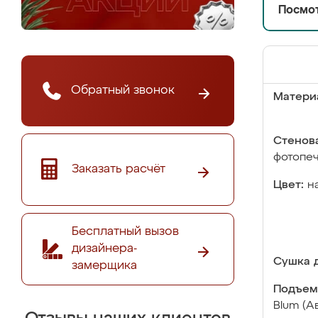
Посмот
Обратный звонок
Матери
Стенова
фотопе
Заказать расчёт
Цвет:
н
Бесплатный вызов
дизайнера-
Сушка д
замерщика
Подъем
Blum (А