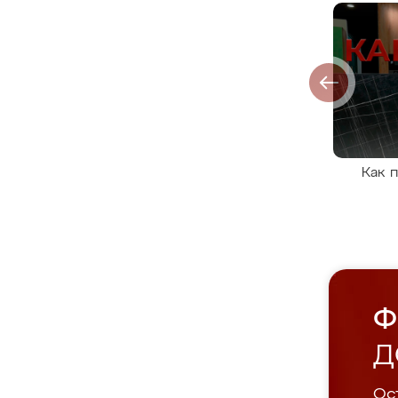
Как 
Ф
Д
Ост