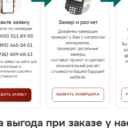
вьте заявку
Замер и расчет
ите по номерам
Дизайнер-замерщик
800) 511-89-55
приедет к Вам с каталогом
материалов,
Вы
495) 665-24-01
проведёт детальные
р
926) 409-68-13
замеры,
д
составит проект и сделает
з
те заявку на сайте для
окончательный расчёт
нсультации и
стоимости Вашей будущей
ительного расчёта
стоимости.
мебели.
ВЫЗВАТЬ ЗАМЕРЩИКА
АВИТЬ ЗАЯВКУ
 выгода при заказе у на