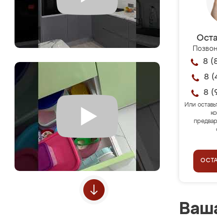
Оста
Позвон
8 (
8 (
8 (
Или оставь
ко
предвар
ОСТ
Ваша