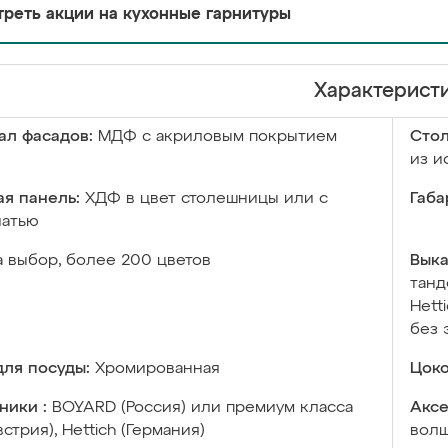
реть акции на кухонные гарнитуры
Характерист
ал фасадов:
МДФ с акриловым покрытием
Сто
из и
я панель:
ХДФ в цвет столешницы или с
Габа
чатью
а выбор, более 200 цветов
Выка
танд
Hett
без 
ля посуды:
Хромированная
Цоко
ники :
BOYARD (Россия) или премиум класса
Аксе
встрия), Hettich (Германия)
волш