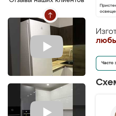
Отзывы наших клиентов
Пристен
освеще
Изго
любы
Часто 
Схе