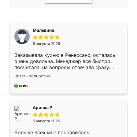
Мальвина
6 августа 2026
Заказывала кухню в Ренессанс, осталась
очень довольна. Менеджер всё быстро
посчитала, на вопросы отвечала сразу.
Замерщик приехал в субботу, подошёл к
Читать полностью
делу со всей ответственностью. Собрали
за день, ребята работали аккуратно, даже
пыли почти не было. Качество отличное,
ящики ходят плавно, ничего не скрипит.
Всё подошло как влитое.
Аринка Р.
5 августа 2026
Больше всех мне понравилось