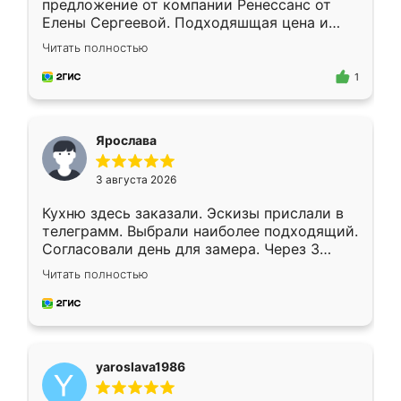
предложение от компании Ренессанс от
Елены Сергеевой. Подходяшщая цена и
короткие сроки изготовления. Приехавший
Читать полностью
для замера сотрудник Владислав
предложил по моему эскизу самый
1
подходящий вариант шкафа. Немного его
видоизменил, получилось даже лучше, чем
я хотела.
Ярослава
3 августа 2026
Кухню здесь заказали. Эскизы прислали в
телеграмм. Выбрали наиболее подходящий.
Согласовали день для замера. Через 3
недели кухня была уже готова. Остались
Читать полностью
довольны работой. Спасибо Ренессанс
мебель за качественную работу!
yaroslava1986