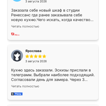
3 августа 2026
Заказала себе новый шкаф в студии
Ренессанс где ранее заказывала себе
новую кухню.Чего искать, когда качеством
вполне довольна. Служит кухня уже почти
Читать полностью
два года, нареканий нет.
Ярослава
3 августа 2026
Кухню здесь заказали. Эскизы прислали в
телеграмм. Выбрали наиболее подходящий.
Согласовали день для замера. Через 3
недели кухня была уже готова. Остались
Читать полностью
довольны работой. Спасибо Ренессанс
мебель за качественную работу!