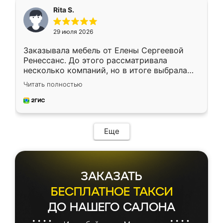
Rita S.
29 июля 2026
Заказывала мебель от Елены Сергеевой
Ренессанс. До этого рассматривала
несколько компаний, но в итоге выбрала
эту. Сначала обговорили условия, потом
Читать полностью
приехал замерщик, всё спокойно объяснил
и снял размеры. Изготовили в срок, с
доставкой тоже никаких проблем не
возникло. Сборку выполнили аккуратно,
мебель сразу встала на свое место без
Еще
каких-либо доработок. Качеством осталась
довольна, все выглядит так, как и ожидала.
ЗАКАЗАТЬ
БЕСПЛАТНОЕ ТАКСИ
ДО НАШЕГО САЛОНА