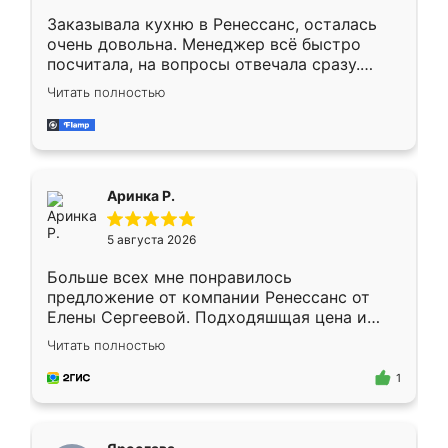
Заказывала кухню в Ренессанс, осталась
очень довольна. Менеджер всё быстро
посчитала, на вопросы отвечала сразу.
Замерщик приехал в субботу, подошёл к
Читать полностью
делу со всей ответственностью. Собрали
за день, ребята работали аккуратно, даже
пыли почти не было. Качество отличное,
ящики ходят плавно, ничего не скрипит.
Всё подошло как влитое.
Аринка Р.
5 августа 2026
Больше всех мне понравилось
предложение от компании Ренессанс от
Елены Сергеевой. Подходяшщая цена и
короткие сроки изготовления. Приехавший
Читать полностью
для замера сотрудник Владислав
предложил по моему эскизу самый
1
подходящий вариант шкафа. Немного его
видоизменил, получилось даже лучше, чем
я хотела.