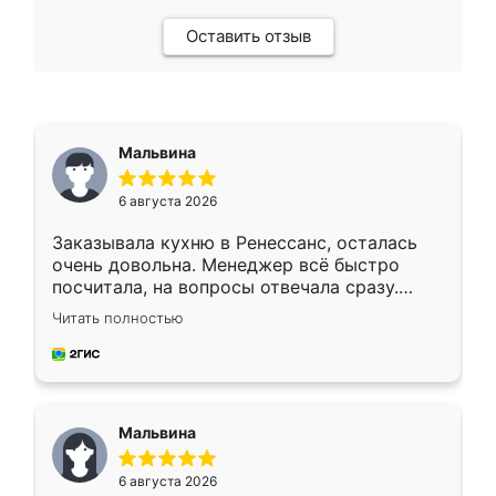
Оставить отзыв
Мальвина
6 августа 2026
Заказывала кухню в Ренессанс, осталась
очень довольна. Менеджер всё быстро
посчитала, на вопросы отвечала сразу.
Замерщик приехал в субботу, подошёл к
Читать полностью
делу со всей ответственностью. Собрали
за день, ребята работали аккуратно, даже
пыли почти не было. Качество отличное,
ящики ходят плавно, ничего не скрипит.
Всё подошло как влитое.
Мальвина
6 августа 2026