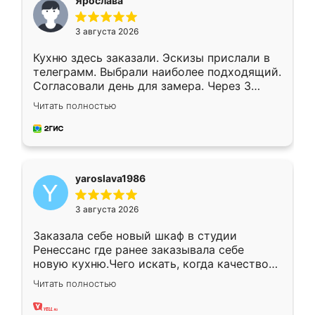
Ярослава
3 августа 2026
Кухню здесь заказали. Эскизы прислали в
телеграмм. Выбрали наиболее подходящий.
Согласовали день для замера. Через 3
недели кухня была уже готова. Остались
Читать полностью
довольны работой. Спасибо Ренессанс
мебель за качественную работу!
yaroslava1986
3 августа 2026
Заказала себе новый шкаф в студии
Ренессанс где ранее заказывала себе
новую кухню.Чего искать, когда качеством
вполне довольна. Служит кухня уже почти
Читать полностью
два года, нареканий нет.