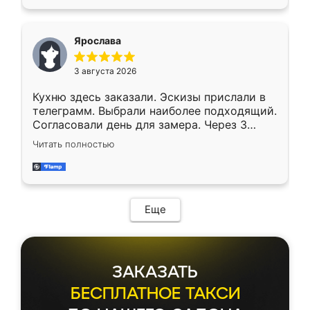
Ярослава
3 августа 2026
Кухню здесь заказали. Эскизы прислали в
телеграмм. Выбрали наиболее подходящий.
Согласовали день для замера. Через 3
недели кухня была уже готова. Остались
Читать полностью
довольны работой. Спасибо Ренессанс
мебель за качественную работу!
Еще
ЗАКАЗАТЬ
БЕСПЛАТНОЕ ТАКСИ