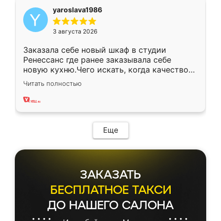
yaroslava1986
3 августа 2026
Заказала себе новый шкаф в студии
Ренессанс где ранее заказывала себе
новую кухню.Чего искать, когда качеством
вполне довольна. Служит кухня уже почти
Читать полностью
два года, нареканий нет.
Еще
ЗАКАЗАТЬ
БЕСПЛАТНОЕ ТАКСИ
ДО НАШЕГО САЛОНА