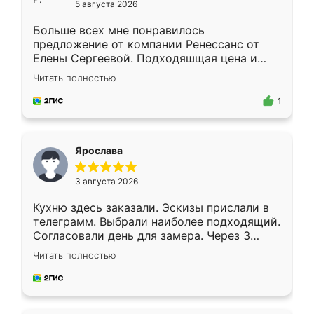
5 августа 2026
Больше всех мне понравилось
предложение от компании Ренессанс от
Елены Сергеевой. Подходяшщая цена и
короткие сроки изготовления. Приехавший
Читать полностью
для замера сотрудник Владислав
предложил по моему эскизу самый
1
подходящий вариант шкафа. Немного его
видоизменил, получилось даже лучше, чем
я хотела.
Ярослава
3 августа 2026
Кухню здесь заказали. Эскизы прислали в
телеграмм. Выбрали наиболее подходящий.
Согласовали день для замера. Через 3
недели кухня была уже готова. Остались
Читать полностью
довольны работой. Спасибо Ренессанс
мебель за качественную работу!