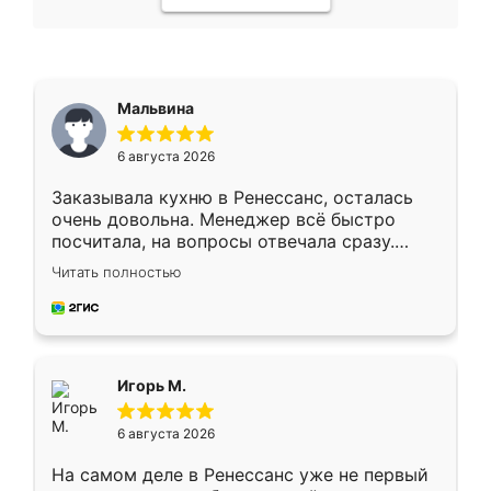
Мальвина
6 августа 2026
Заказывала кухню в Ренессанс, осталась
очень довольна. Менеджер всё быстро
посчитала, на вопросы отвечала сразу.
Замерщик приехал в субботу, подошёл к
Читать полностью
делу со всей ответственностью. Собрали
за день, ребята работали аккуратно, даже
пыли почти не было. Качество отличное,
ящики ходят плавно, ничего не скрипит.
Всё подошло как влитое.
Игорь М.
6 августа 2026
На самом деле в Ренессанс уже не первый