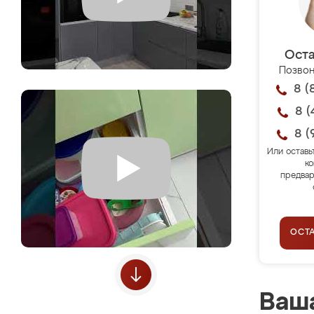
Оста
Позвон
8 (
8 (
8 (
Или оставь
ко
предвар
ОСТ
Ваша