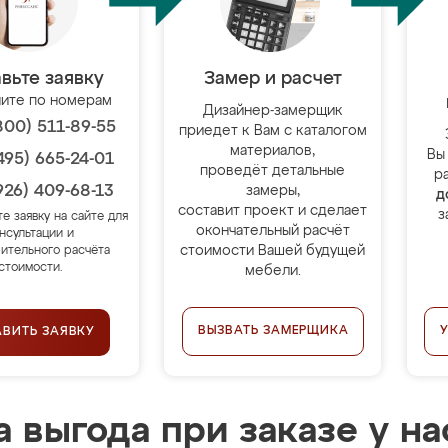
вьте заявку
Замер и расчет
ите по номерам
Дизайнер-замерщик
800) 511-89-55
приедет к Вам с каталогом
материалов,
Вы
495) 665-24-01
проведёт детальные
р
926) 409-68-13
замеры,
д
составит проект и сделает
з
те заявку на сайте для
окончательный расчёт
нсультации и
стоимости Вашей будущей
ительного расчёта
стоимости.
мебели.
ВЫЗВАТЬ ЗАМЕРЩИКА
АВИТЬ ЗАЯВКУ
 выгода при заказе у на