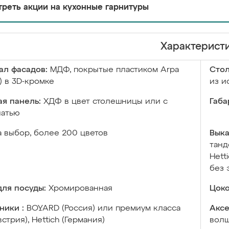
реть акции на кухонные гарнитуры
Характерист
ал фасадов:
МДФ, покрытые пластиком Arpa
Сто
) в 3D-кромке
из и
я панель:
ХДФ в цвет столешницы или с
Габа
чатью
а выбор, более 200 цветов
Выка
танд
Hett
без 
ля посуды:
Хромированная
Цоко
ники :
BOYARD (Россия) или премиум класса
Аксе
встрия), Hettich (Германия)
волш