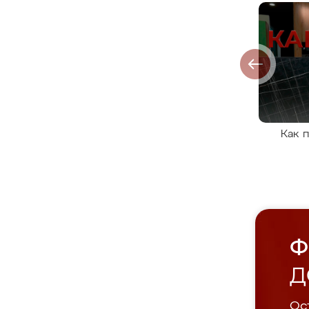
Как 
Ф
Д
Ост