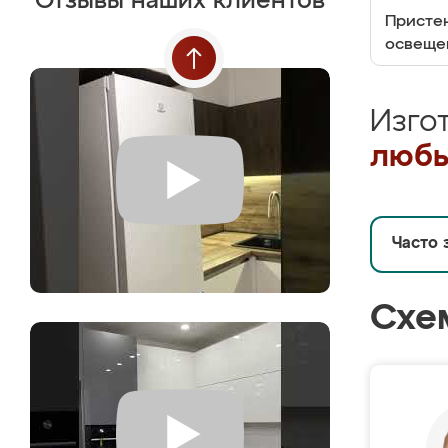
Отзывы наших клиентов
Пристен
освеще
Изго
любы
Часто 
Схе