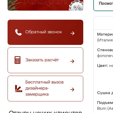
Посмот
Обратный звонок
Матери
(Италия
Стенова
фотопе
Заказать расчёт
Цвет:
н
Бесплатный вызов
дизайнера-
Сушка д
замерщика
Подъем
Blum (А