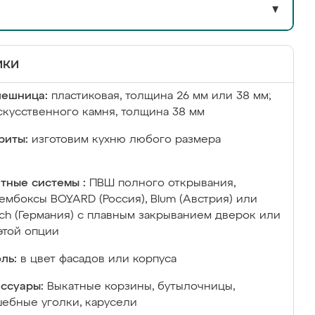
▼
ики
лешница:
пластиковая, толщина 26 мм или 38 мм;
скусственного камня, толщина 38 мм
риты:
изготовим кухню любого размера
тные системы :
ПВШ полного открывания,
ембоксы BOYARD (Россия), Blum (Австрия) или
ich (Германия) с плавным закрыванием дверок или
этой опции
ль:
в цвет фасадов или корпуса
ссуары:
Выкатные корзины, бутылочницы,
ебные уголки, карусели