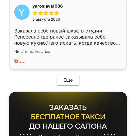
yaroslava1986
3 августа 2026
Заказала себе новый шкаф в студии
Ренессанс где ранее заказывала себе
новую кухню.Чего искать, когда качеством
вполне довольна. Служит кухня уже почти
Читать полностью
два года, нареканий нет.
Еще
ЗАКАЗАТЬ
БЕСПЛАТНОЕ ТАКСИ
ДО НАШЕГО САЛОНА