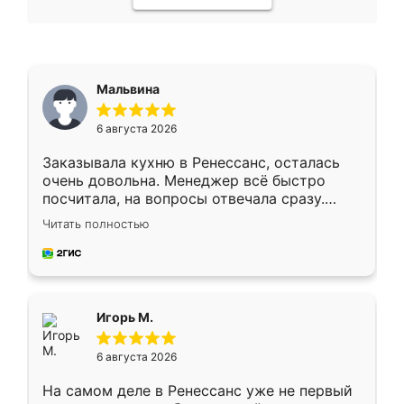
Мальвина
6 августа 2026
Заказывала кухню в Ренессанс, осталась
очень довольна. Менеджер всё быстро
посчитала, на вопросы отвечала сразу.
Замерщик приехал в субботу, подошёл к
Читать полностью
делу со всей ответственностью. Собрали
за день, ребята работали аккуратно, даже
пыли почти не было. Качество отличное,
ящики ходят плавно, ничего не скрипит.
Всё подошло как влитое.
Игорь М.
6 августа 2026
На самом деле в Ренессанс уже не первый