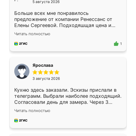
5 августа 2026
Больше всех мне понравилось
предложение от компании Ренессанс от
Елены Сергеевой. Подходяшщая цена и
короткие сроки изготовления. Приехавший
Читать полностью
для замера сотрудник Владислав
предложил по моему эскизу самый
1
подходящий вариант шкафа. Немного его
видоизменил, получилось даже лучше, чем
я хотела.
Ярослава
3 августа 2026
Кухню здесь заказали. Эскизы прислали в
телеграмм. Выбрали наиболее подходящий.
Согласовали день для замера. Через 3
недели кухня была уже готова. Остались
Читать полностью
довольны работой. Спасибо Ренессанс
мебель за качественную работу!