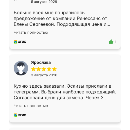
5 августа 2026
Больше всех мне понравилось
предложение от компании Ренессанс от
Елены Сергеевой. Подходяшщая цена и
короткие сроки изготовления. Приехавший
Читать полностью
для замера сотрудник Владислав
предложил по моему эскизу самый
1
подходящий вариант шкафа. Немного его
видоизменил, получилось даже лучше, чем
я хотела.
Ярослава
3 августа 2026
Кухню здесь заказали. Эскизы прислали в
телеграмм. Выбрали наиболее подходящий.
Согласовали день для замера. Через 3
недели кухня была уже готова. Остались
Читать полностью
довольны работой. Спасибо Ренессанс
мебель за качественную работу!