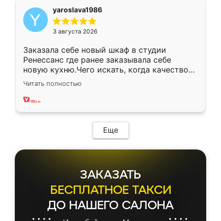
yaroslava1986
3 августа 2026
Заказала себе новый шкаф в студии
Ренессанс где ранее заказывала себе
новую кухню.Чего искать, когда качеством
вполне довольна. Служит кухня уже почти
Читать полностью
два года, нареканий нет.
Еще
ЗАКАЗАТЬ
БЕСПЛАТНОЕ ТАКСИ
ДО НАШЕГО САЛОНА