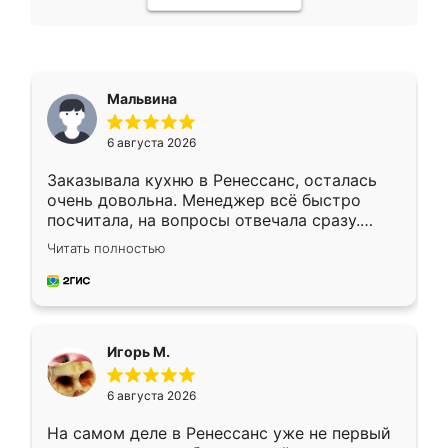
Мальвина
6 августа 2026
Заказывала кухню в Ренессанс, осталась
очень довольна. Менеджер всё быстро
посчитала, на вопросы отвечала сразу.
Замерщик приехал в субботу, подошёл к
Читать полностью
делу со всей ответственностью. Собрали
за день, ребята работали аккуратно, даже
пыли почти не было. Качество отличное,
ящики ходят плавно, ничего не скрипит.
Всё подошло как влитое.
Игорь М.
6 августа 2026
На самом деле в Ренессанс уже не первый