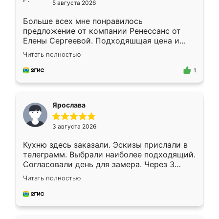
5 августа 2026
Больше всех мне понравилось
предложение от компании Ренессанс от
Елены Сергеевой. Подходяшщая цена и
короткие сроки изготовления. Приехавший
Читать полностью
для замера сотрудник Владислав
предложил по моему эскизу самый
1
подходящий вариант шкафа. Немного его
видоизменил, получилось даже лучше, чем
я хотела.
Ярослава
3 августа 2026
Кухню здесь заказали. Эскизы прислали в
телеграмм. Выбрали наиболее подходящий.
Согласовали день для замера. Через 3
недели кухня была уже готова. Остались
Читать полностью
довольны работой. Спасибо Ренессанс
мебель за качественную работу!