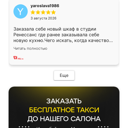
yaroslava1986
3 августа 2026
Заказала себе новый шкаф в студии
Ренессанс где ранее заказывала себе
новую кухню.Чего искать, когда качеством
вполне довольна. Служит кухня уже почти
Читать полностью
два года, нареканий нет.
Еще
ЗАКАЗАТЬ
БЕСПЛАТНОЕ ТАКСИ
ДО НАШЕГО САЛОНА