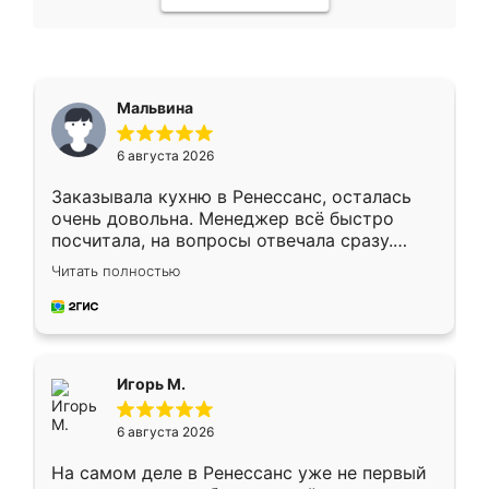
Мальвина
6 августа 2026
Заказывала кухню в Ренессанс, осталась
очень довольна. Менеджер всё быстро
посчитала, на вопросы отвечала сразу.
Замерщик приехал в субботу, подошёл к
Читать полностью
делу со всей ответственностью. Собрали
за день, ребята работали аккуратно, даже
пыли почти не было. Качество отличное,
ящики ходят плавно, ничего не скрипит.
Всё подошло как влитое.
Игорь М.
6 августа 2026
На самом деле в Ренессанс уже не первый