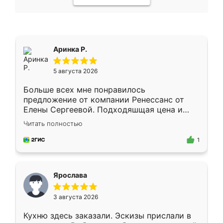
Аринка Р.
5 августа 2026
Больше всех мне понравилось
предложение от компании Ренессанс от
Елены Сергеевой. Подходяшщая цена и
короткие сроки изготовления. Приехавший
Читать полностью
для замера сотрудник Владислав
предложил по моему эскизу самый
1
подходящий вариант шкафа. Немного его
видоизменил, получилось даже лучше, чем
я хотела.
Ярослава
3 августа 2026
Кухню здесь заказали. Эскизы прислали в