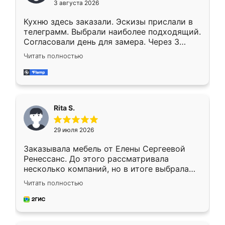
3 августа 2026
Кухню здесь заказали. Эскизы прислали в
телеграмм. Выбрали наиболее подходящий.
Согласовали день для замера. Через 3
недели кухня была уже готова. Остались
Читать полностью
довольны работой. Спасибо Ренессанс
мебель за качественную работу!
Rita S.
29 июля 2026
Заказывала мебель от Елены Сергеевой
Ренессанс. До этого рассматривала
несколько компаний, но в итоге выбрала
эту. Сначала обговорили условия, потом
Читать полностью
приехал замерщик, всё спокойно объяснил
и снял размеры. Изготовили в срок, с
доставкой тоже никаких проблем не
возникло. Сборку выполнили аккуратно,