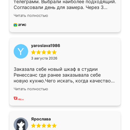
телеграмм. Выбрали наиболее подходящий.
Согласовали день для замера. Через 3
недели кухня была уже готова. Остались
Читать полностью
довольны работой. Спасибо Ренессанс
мебель за качественную работу!
yaroslava1986
3 августа 2026
Заказала себе новый шкаф в студии
Ренессанс где ранее заказывала себе
новую кухню.Чего искать, когда качеством
вполне довольна. Служит кухня уже почти
Читать полностью
два года, нареканий нет.
Ярослава