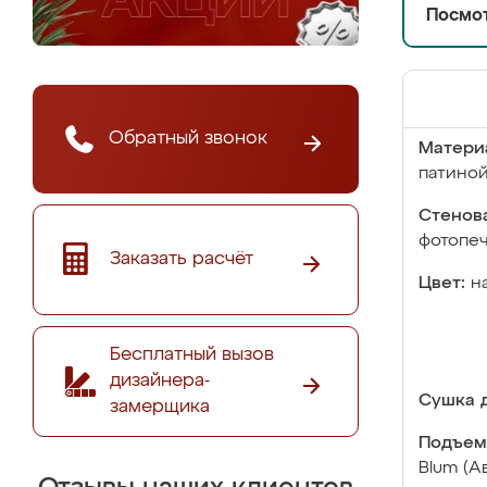
Посмот
Обратный звонок
Матери
патино
Стенова
фотопе
Заказать расчёт
Цвет:
н
Бесплатный вызов
дизайнера-
Сушка д
замерщика
Подъем
Blum (А