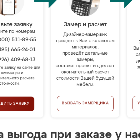
вьте заявку
Замер и расчет
ите по номерам
Дизайнер-замерщик
800) 511-89-55
приедет к Вам с каталогом
материалов,
Вы
495) 665-24-01
проведёт детальные
р
926) 409-68-13
замеры,
д
составит проект и сделает
з
те заявку на сайте для
окончательный расчёт
нсультации и
стоимости Вашей будущей
ительного расчёта
стоимости.
мебели.
ВЫЗВАТЬ ЗАМЕРЩИКА
АВИТЬ ЗАЯВКУ
 выгода при заказе у на