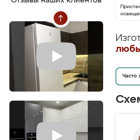
Отзывы наших клиентов
Пристен
освеще
Изго
любы
Часто 
Схе