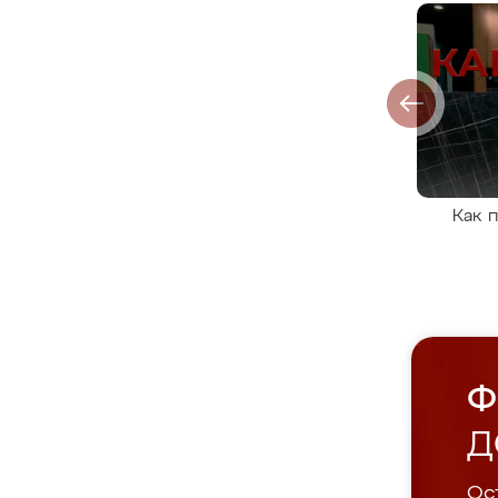
Как 
Ф
Д
Ост