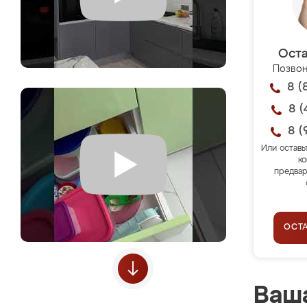
Оста
Позвон
8 (
8 (
8 (
Или оставь
ко
предвар
ОСТ
Ваша