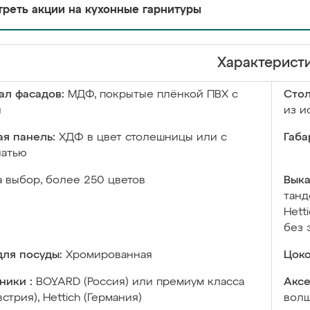
реть акции на кухонные гарнитуры
Характерист
ал фасадов:
МДФ, покрытые плёнкой ПВХ с
Сто
й
из и
я панель:
ХДФ в цвет столешницы или с
Габа
чатью
а выбор, более 250 цветов
Выка
танд
Hett
без 
ля посуды:
Хромированная
Цоко
ники :
BOYARD (Россия) или премиум класса
Аксе
встрия), Hettich (Германия)
волш