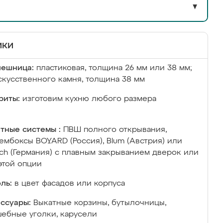
▼
ики
лешница:
пластиковая, толщина 26 мм или 38 мм;
скусственного камня, толщина 38 мм
риты:
изготовим кухню любого размера
тные системы :
ПВШ полного открывания,
ембоксы BOYARD (Россия), Blum (Австрия) или
ich (Германия) с плавным закрыванием дверок или
этой опции
ль:
в цвет фасадов или корпуса
ссуары:
Выкатные корзины, бутылочницы,
ебные уголки, карусели