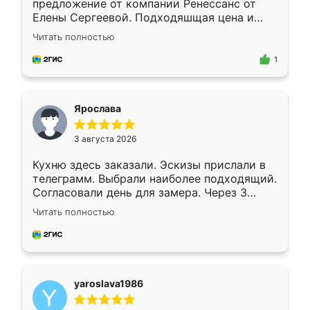
предложение от компании Ренессанс от
Елены Сергеевой. Подходяшщая цена и
короткие сроки изготовления. Приехавший
Читать полностью
для замера сотрудник Владислав
предложил по моему эскизу самый
1
подходящий вариант шкафа. Немного его
видоизменил, получилось даже лучше, чем
я хотела.
Ярослава
3 августа 2026
Кухню здесь заказали. Эскизы прислали в
телеграмм. Выбрали наиболее подходящий.
Согласовали день для замера. Через 3
недели кухня была уже готова. Остались
Читать полностью
довольны работой. Спасибо Ренессанс
мебель за качественную работу!
yaroslava1986