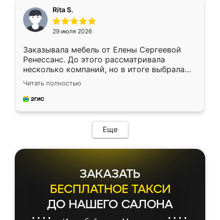
Rita S.
29 июля 2026
Заказывала мебель от Елены Сергеевой
Ренессанс. До этого рассматривала
несколько компаний, но в итоге выбрала
эту. Сначала обговорили условия, потом
Читать полностью
приехал замерщик, всё спокойно объяснил
и снял размеры. Изготовили в срок, с
доставкой тоже никаких проблем не
возникло. Сборку выполнили аккуратно,
мебель сразу встала на свое место без
Еще
каких-либо доработок. Качеством осталась
довольна, все выглядит так, как и ожидала.
ЗАКАЗАТЬ
БЕСПЛАТНОЕ ТАКСИ
ДО НАШЕГО САЛОНА