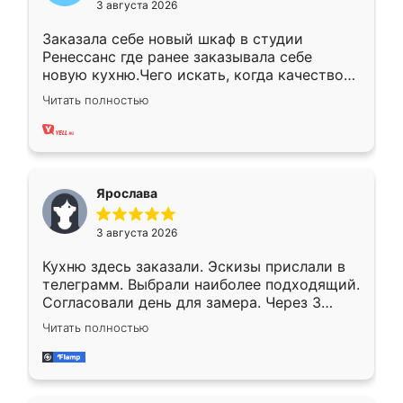
3 августа 2026
Заказала себе новый шкаф в студии
Ренессанс где ранее заказывала себе
новую кухню.Чего искать, когда качеством
вполне довольна. Служит кухня уже почти
Читать полностью
два года, нареканий нет.
Ярослава
3 августа 2026
Кухню здесь заказали. Эскизы прислали в
телеграмм. Выбрали наиболее подходящий.
Согласовали день для замера. Через 3
недели кухня была уже готова. Остались
Читать полностью
довольны работой. Спасибо Ренессанс
мебель за качественную работу!