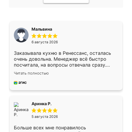
Мальвина
6 августа 2026
Заказывала кухню в Ренессанс, осталась
очень довольна. Менеджер всё быстро
посчитала, на вопросы отвечала сразу.
Замерщик приехал в субботу, подошёл к
Читать полностью
делу со всей ответственностью. Собрали
за день, ребята работали аккуратно, даже
пыли почти не было. Качество отличное,
ящики ходят плавно, ничего не скрипит.
Всё подошло как влитое.
Аринка Р.
5 августа 2026
Больше всех мне понравилось