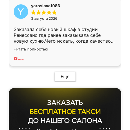
yaroslava1986
3 августа 2026
Заказала себе новый шкаф в студии
Ренессанс где ранее заказывала себе
новую кухню.Чего искать, когда качеством
вполне довольна. Служит кухня уже почти
Читать полностью
два года, нареканий нет.
Еще
ЗАКАЗАТЬ
БЕСПЛАТНОЕ ТАКСИ
ДО НАШЕГО САЛОНА