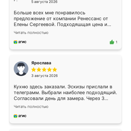
5 августа 2026
Больше всех мне понравилось
предложение от компании Ренессанс от
Елены Сергеевой. Подходяшщая цена и
короткие сроки изготовления. Приехавший
Читать полностью
для замера сотрудник Владислав
предложил по моему эскизу самый
1
подходящий вариант шкафа. Немного его
видоизменил, получилось даже лучше, чем
я хотела.
Ярослава
3 августа 2026
Кухню здесь заказали. Эскизы прислали в
телеграмм. Выбрали наиболее подходящий.
Согласовали день для замера. Через 3
недели кухня была уже готова. Остались
Читать полностью
довольны работой. Спасибо Ренессанс
мебель за качественную работу!