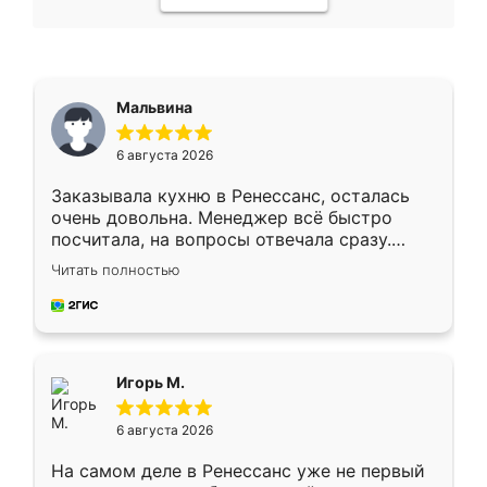
Мальвина
6 августа 2026
Заказывала кухню в Ренессанс, осталась
очень довольна. Менеджер всё быстро
посчитала, на вопросы отвечала сразу.
Замерщик приехал в субботу, подошёл к
Читать полностью
делу со всей ответственностью. Собрали
за день, ребята работали аккуратно, даже
пыли почти не было. Качество отличное,
ящики ходят плавно, ничего не скрипит.
Всё подошло как влитое.
Игорь М.
6 августа 2026
На самом деле в Ренессанс уже не первый