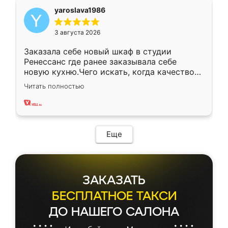
yaroslava1986
3 августа 2026
Заказала себе новый шкаф в студии
Ренессанс где ранее заказывала себе
новую кухню.Чего искать, когда качеством
вполне довольна. Служит кухня уже почти
Читать полностью
два года, нареканий нет.
Еще
ЗАКАЗАТЬ
БЕСПЛАТНОЕ ТАКСИ
ДО НАШЕГО САЛОНА