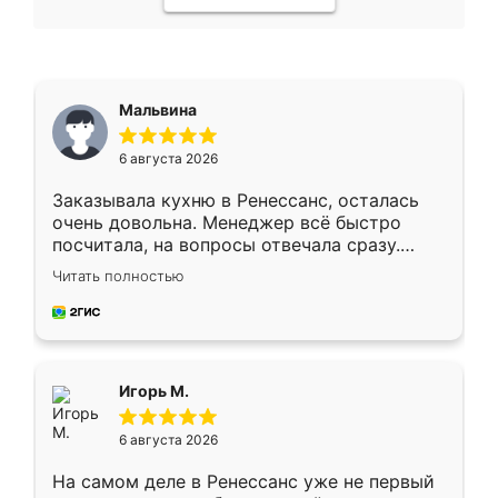
Мальвина
6 августа 2026
Заказывала кухню в Ренессанс, осталась
очень довольна. Менеджер всё быстро
посчитала, на вопросы отвечала сразу.
Замерщик приехал в субботу, подошёл к
Читать полностью
делу со всей ответственностью. Собрали
за день, ребята работали аккуратно, даже
пыли почти не было. Качество отличное,
ящики ходят плавно, ничего не скрипит.
Всё подошло как влитое.
Игорь М.
6 августа 2026
На самом деле в Ренессанс уже не первый