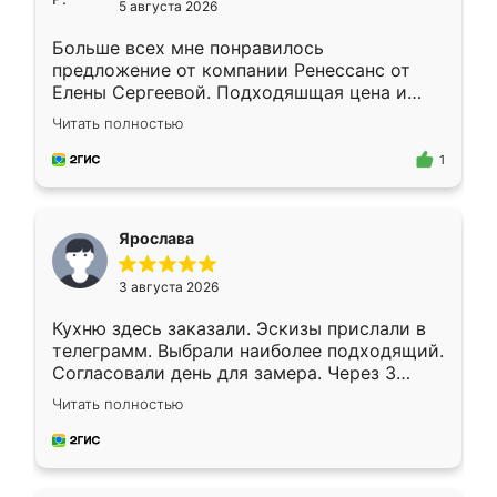
5 августа 2026
Больше всех мне понравилось
предложение от компании Ренессанс от
Елены Сергеевой. Подходяшщая цена и
короткие сроки изготовления. Приехавший
Читать полностью
для замера сотрудник Владислав
предложил по моему эскизу самый
1
подходящий вариант шкафа. Немного его
видоизменил, получилось даже лучше, чем
я хотела.
Ярослава
3 августа 2026
Кухню здесь заказали. Эскизы прислали в
телеграмм. Выбрали наиболее подходящий.
Согласовали день для замера. Через 3
недели кухня была уже готова. Остались
Читать полностью
довольны работой. Спасибо Ренессанс
мебель за качественную работу!