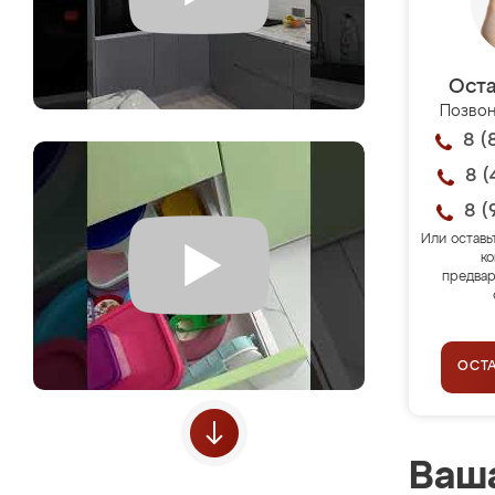
Оста
Позвон
8 (
8 (
8 (
Или оставь
ко
предвар
ОСТ
Ваша