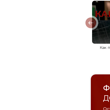
Как 
Ф
Д
Ост