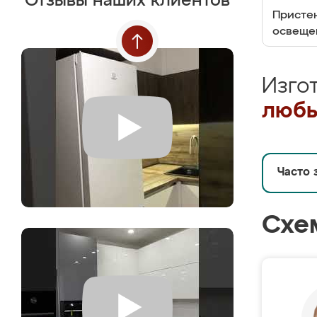
Отзывы наших клиентов
Пристен
освеще
Изго
любы
Часто 
Схе