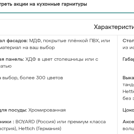
реть акции на кухонные гарнитуры
Характерист
ал фасадов:
МДФ, покрытые плёнкой ПВХ, или
Сто
материал на ваш выбор
из и
я панель:
ХДФ в цвет столешницы или с
Габа
чатью
а выбор, более 300 цветов
Выка
танд
Hett
без 
ля посуды:
Хромированная
Цоко
ники :
BOYARD (Россия) или премиум класса
Аксе
встрия), Hettich (Германия)
волш