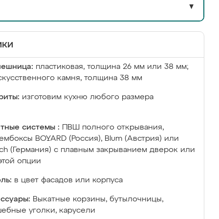
▼
ики
лешница:
пластиковая, толщина 26 мм или 38 мм;
скусственного камня, толщина 38 мм
риты:
изготовим кухню любого размера
тные системы :
ПВШ полного открывания,
ембоксы BOYARD (Россия), Blum (Австрия) или
ich (Германия) с плавным закрыванием дверок или
этой опции
ль:
в цвет фасадов или корпуса
ссуары:
Выкатные корзины, бутылочницы,
ебные уголки, карусели