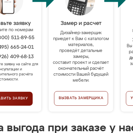
вьте заявку
Замер и расчет
ите по номерам
Дизайнер-замерщик
800) 511-89-55
приедет к Вам с каталогом
материалов,
Вы
495) 665-24-01
проведёт детальные
р
926) 409-68-13
замеры,
д
составит проект и сделает
з
те заявку на сайте для
окончательный расчёт
нсультации и
стоимости Вашей будущей
ительного расчёта
стоимости.
мебели.
ВЫЗВАТЬ ЗАМЕРЩИКА
АВИТЬ ЗАЯВКУ
 выгода при заказе у на