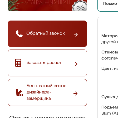
Посмот
Обратный звонок
Матери
другой 
Стенова
фотопе
Заказать расчёт
Цвет:
н
Бесплатный вызов
дизайнера-
Сушка д
замерщика
Подъем
Blum (А