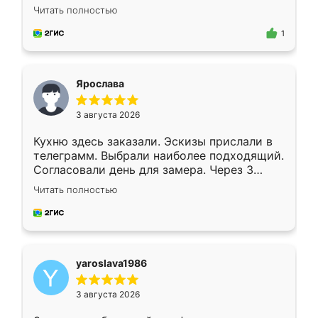
короткие сроки изготовления. Приехавший
Читать полностью
для замера сотрудник Владислав
предложил по моему эскизу самый
1
подходящий вариант шкафа. Немного его
видоизменил, получилось даже лучше, чем
я хотела.
Ярослава
3 августа 2026
Кухню здесь заказали. Эскизы прислали в
телеграмм. Выбрали наиболее подходящий.
Согласовали день для замера. Через 3
недели кухня была уже готова. Остались
Читать полностью
довольны работой. Спасибо Ренессанс
мебель за качественную работу!
yaroslava1986
3 августа 2026