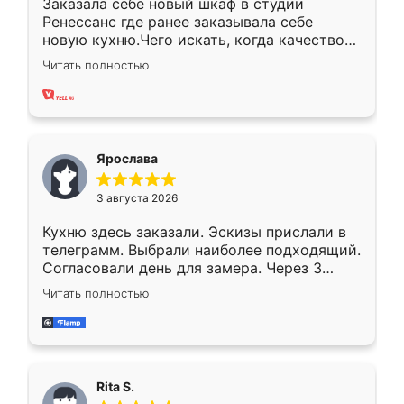
Заказала себе новый шкаф в студии
Ренессанс где ранее заказывала себе
новую кухню.Чего искать, когда качеством
вполне довольна. Служит кухня уже почти
Читать полностью
два года, нареканий нет.
Ярослава
3 августа 2026
Кухню здесь заказали. Эскизы прислали в
телеграмм. Выбрали наиболее подходящий.
Согласовали день для замера. Через 3
недели кухня была уже готова. Остались
Читать полностью
довольны работой. Спасибо Ренессанс
мебель за качественную работу!
Rita S.