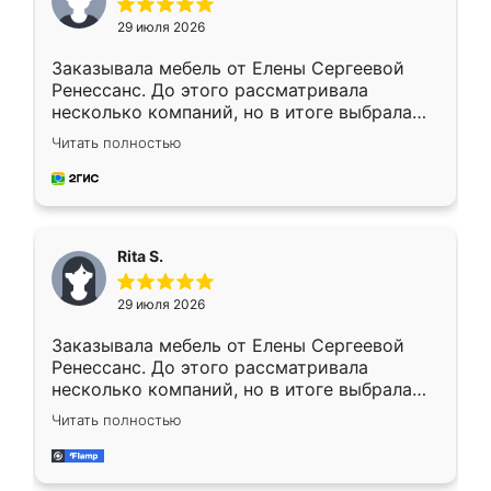
29 июля 2026
Заказывала мебель от Елены Сергеевой
Ренессанс. До этого рассматривала
несколько компаний, но в итоге выбрала
эту. Сначала обговорили условия, потом
Читать полностью
приехал замерщик, всё спокойно объяснил
и снял размеры. Изготовили в срок, с
доставкой тоже никаких проблем не
возникло. Сборку выполнили аккуратно,
мебель сразу встала на свое место без
Rita S.
каких-либо доработок. Качеством осталась
довольна, все выглядит так, как и ожидала.
29 июля 2026
Заказывала мебель от Елены Сергеевой
Ренессанс. До этого рассматривала
несколько компаний, но в итоге выбрала
эту. Сначала обговорили условия, потом
Читать полностью
приехал замерщик, всё спокойно объяснил
и снял размеры. Изготовили в срок, с
доставкой тоже никаких проблем не