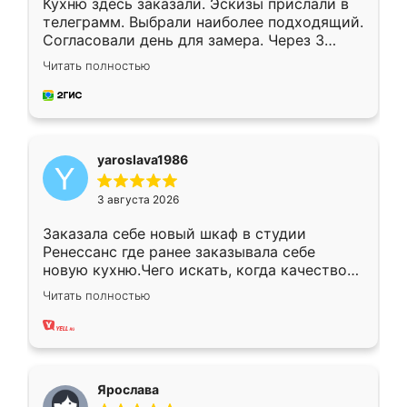
Кухню здесь заказали. Эскизы прислали в
телеграмм. Выбрали наиболее подходящий.
Согласовали день для замера. Через 3
недели кухня была уже готова. Остались
Читать полностью
довольны работой. Спасибо Ренессанс
мебель за качественную работу!
yaroslava1986
3 августа 2026
Заказала себе новый шкаф в студии
Ренессанс где ранее заказывала себе
новую кухню.Чего искать, когда качеством
вполне довольна. Служит кухня уже почти
Читать полностью
два года, нареканий нет.
Ярослава