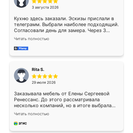
3 августа 2026
Кухню здесь заказали. Эскизы прислали в
телеграмм. Выбрали наиболее подходящий.
Согласовали день для замера. Через 3
недели кухня была уже готова. Остались
Читать полностью
довольны работой. Спасибо Ренессанс
мебель за качественную работу!
Rita S.
29 июля 2026
Заказывала мебель от Елены Сергеевой
Ренессанс. До этого рассматривала
несколько компаний, но в итоге выбрала
эту. Сначала обговорили условия, потом
Читать полностью
приехал замерщик, всё спокойно объяснил
и снял размеры. Изготовили в срок, с
доставкой тоже никаких проблем не