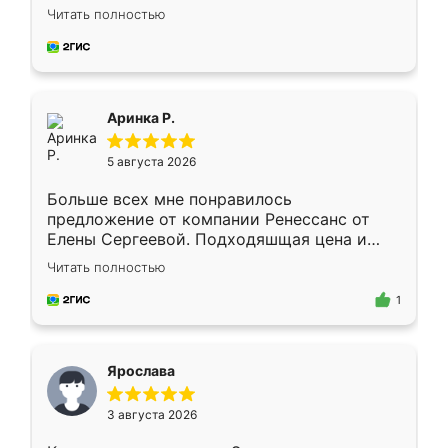
Замерщик приехал в субботу, подошёл к
Читать полностью
делу со всей ответственностью. Собрали
за день, ребята работали аккуратно, даже
пыли почти не было. Качество отличное,
ящики ходят плавно, ничего не скрипит.
Всё подошло как влитое.
Аринка Р.
5 августа 2026
Больше всех мне понравилось
предложение от компании Ренессанс от
Елены Сергеевой. Подходяшщая цена и
короткие сроки изготовления. Приехавший
Читать полностью
для замера сотрудник Владислав
предложил по моему эскизу самый
1
подходящий вариант шкафа. Немного его
видоизменил, получилось даже лучше, чем
я хотела.
Ярослава
3 августа 2026