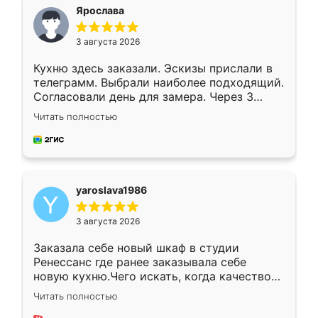
я хотела.
Ярослава
3 августа 2026
Кухню здесь заказали. Эскизы прислали в
телеграмм. Выбрали наиболее подходящий.
Согласовали день для замера. Через 3
недели кухня была уже готова. Остались
Читать полностью
довольны работой. Спасибо Ренессанс
мебель за качественную работу!
yaroslava1986
3 августа 2026
Заказала себе новый шкаф в студии
Ренессанс где ранее заказывала себе
новую кухню.Чего искать, когда качеством
вполне довольна. Служит кухня уже почти
Читать полностью
два года, нареканий нет.