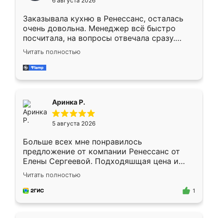
6 августа 2026
мебели буду заказывать только здесь.
Заказывала кухню в Ренессанс, осталась
очень довольна. Менеджер всё быстро
посчитала, на вопросы отвечала сразу.
Замерщик приехал в субботу, подошёл к
Читать полностью
делу со всей ответственностью. Собрали
за день, ребята работали аккуратно, даже
пыли почти не было. Качество отличное,
ящики ходят плавно, ничего не скрипит.
Всё подошло как влитое.
Аринка Р.
5 августа 2026
Больше всех мне понравилось
предложение от компании Ренессанс от
Елены Сергеевой. Подходяшщая цена и
короткие сроки изготовления. Приехавший
Читать полностью
для замера сотрудник Владислав
предложил по моему эскизу самый
1
подходящий вариант шкафа. Немного его
видоизменил, получилось даже лучше, чем