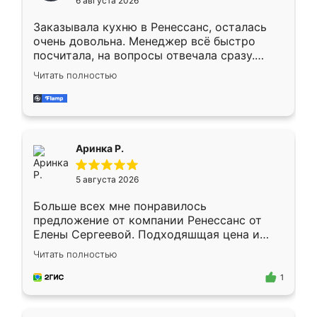
6 августа 2026
мебели буду заказывать только здесь.
Заказывала кухню в Ренессанс, осталась
очень довольна. Менеджер всё быстро
посчитала, на вопросы отвечала сразу.
Замерщик приехал в субботу, подошёл к
Читать полностью
делу со всей ответственностью. Собрали
за день, ребята работали аккуратно, даже
пыли почти не было. Качество отличное,
ящики ходят плавно, ничего не скрипит.
Всё подошло как влитое.
Аринка Р.
5 августа 2026
Больше всех мне понравилось
предложение от компании Ренессанс от
Елены Сергеевой. Подходяшщая цена и
короткие сроки изготовления. Приехавший
Читать полностью
для замера сотрудник Владислав
предложил по моему эскизу самый
1
подходящий вариант шкафа. Немного его
видоизменил, получилось даже лучше, чем