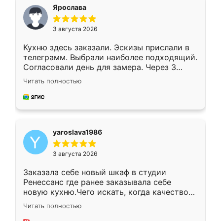
я хотела.
Ярослава
3 августа 2026
Кухню здесь заказали. Эскизы прислали в
телеграмм. Выбрали наиболее подходящий.
Согласовали день для замера. Через 3
недели кухня была уже готова. Остались
Читать полностью
довольны работой. Спасибо Ренессанс
мебель за качественную работу!
yaroslava1986
3 августа 2026
Заказала себе новый шкаф в студии
Ренессанс где ранее заказывала себе
новую кухню.Чего искать, когда качеством
вполне довольна. Служит кухня уже почти
Читать полностью
два года, нареканий нет.