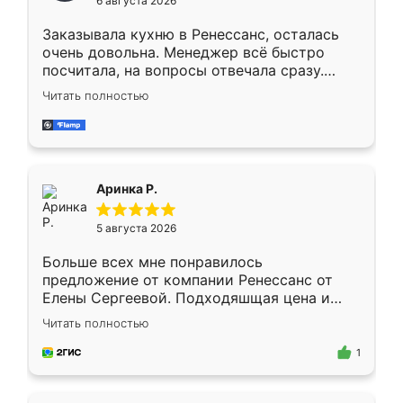
6 августа 2026
мебели буду заказывать только здесь.
Заказывала кухню в Ренессанс, осталась
очень довольна. Менеджер всё быстро
посчитала, на вопросы отвечала сразу.
Замерщик приехал в субботу, подошёл к
Читать полностью
делу со всей ответственностью. Собрали
за день, ребята работали аккуратно, даже
пыли почти не было. Качество отличное,
ящики ходят плавно, ничего не скрипит.
Всё подошло как влитое.
Аринка Р.
5 августа 2026
Больше всех мне понравилось
предложение от компании Ренессанс от
Елены Сергеевой. Подходяшщая цена и
короткие сроки изготовления. Приехавший
Читать полностью
для замера сотрудник Владислав
предложил по моему эскизу самый
1
подходящий вариант шкафа. Немного его
видоизменил, получилось даже лучше, чем