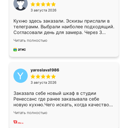
3 августа 2026
Кухню здесь заказали. Эскизы прислали в
телеграмм. Выбрали наиболее подходящий.
Согласовали день для замера. Через 3
недели кухня была уже готова. Остались
Читать полностью
довольны работой. Спасибо Ренессанс
мебель за качественную работу!
yaroslava1986
3 августа 2026
Заказала себе новый шкаф в студии
Ренессанс где ранее заказывала себе
новую кухню.Чего искать, когда качеством
вполне довольна. Служит кухня уже почти
Читать полностью
два года, нареканий нет.