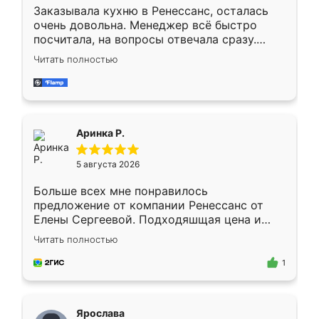
Заказывала кухню в Ренессанс, осталась
очень довольна. Менеджер всё быстро
посчитала, на вопросы отвечала сразу.
Замерщик приехал в субботу, подошёл к
Читать полностью
делу со всей ответственностью. Собрали
за день, ребята работали аккуратно, даже
пыли почти не было. Качество отличное,
ящики ходят плавно, ничего не скрипит.
Всё подошло как влитое.
Аринка Р.
5 августа 2026
Больше всех мне понравилось
предложение от компании Ренессанс от
Елены Сергеевой. Подходяшщая цена и
короткие сроки изготовления. Приехавший
Читать полностью
для замера сотрудник Владислав
предложил по моему эскизу самый
1
подходящий вариант шкафа. Немного его
видоизменил, получилось даже лучше, чем
я хотела.
Ярослава