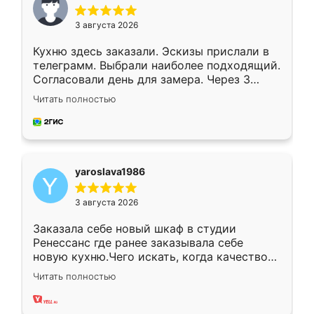
3 августа 2026
Кухню здесь заказали. Эскизы прислали в
телеграмм. Выбрали наиболее подходящий.
Согласовали день для замера. Через 3
недели кухня была уже готова. Остались
Читать полностью
довольны работой. Спасибо Ренессанс
мебель за качественную работу!
yaroslava1986
3 августа 2026
Заказала себе новый шкаф в студии
Ренессанс где ранее заказывала себе
новую кухню.Чего искать, когда качеством
вполне довольна. Служит кухня уже почти
Читать полностью
два года, нареканий нет.