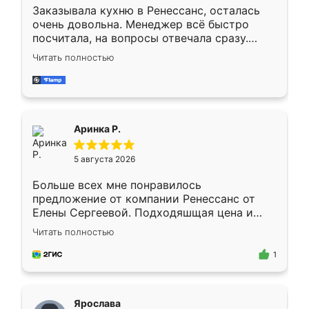
Заказывала кухню в Ренессанс, осталась
очень довольна. Менеджер всё быстро
посчитала, на вопросы отвечала сразу.
Замерщик приехал в субботу, подошёл к
Читать полностью
делу со всей ответственностью. Собрали
за день, ребята работали аккуратно, даже
пыли почти не было. Качество отличное,
ящики ходят плавно, ничего не скрипит.
Всё подошло как влитое.
Аринка Р.
5 августа 2026
Больше всех мне понравилось
предложение от компании Ренессанс от
Елены Сергеевой. Подходяшщая цена и
короткие сроки изготовления. Приехавший
Читать полностью
для замера сотрудник Владислав
предложил по моему эскизу самый
1
подходящий вариант шкафа. Немного его
видоизменил, получилось даже лучше, чем
я хотела.
Ярослава