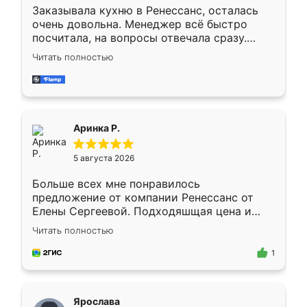
Заказывала кухню в Ренессанс, осталась
очень довольна. Менеджер всё быстро
посчитала, на вопросы отвечала сразу.
Замерщик приехал в субботу, подошёл к
Читать полностью
делу со всей ответственностью. Собрали
за день, ребята работали аккуратно, даже
пыли почти не было. Качество отличное,
ящики ходят плавно, ничего не скрипит.
Всё подошло как влитое.
Аринка Р.
5 августа 2026
Больше всех мне понравилось
предложение от компании Ренессанс от
Елены Сергеевой. Подходяшщая цена и
короткие сроки изготовления. Приехавший
Читать полностью
для замера сотрудник Владислав
предложил по моему эскизу самый
1
подходящий вариант шкафа. Немного его
видоизменил, получилось даже лучше, чем
я хотела.
Ярослава