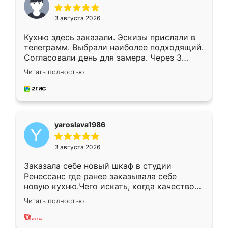
3 августа 2026
Кухню здесь заказали. Эскизы прислали в
телеграмм. Выбрали наиболее подходящий.
Согласовали день для замера. Через 3
недели кухня была уже готова. Остались
Читать полностью
довольны работой. Спасибо Ренессанс
мебель за качественную работу!
yaroslava1986
3 августа 2026
Заказала себе новый шкаф в студии
Ренессанс где ранее заказывала себе
новую кухню.Чего искать, когда качеством
вполне довольна. Служит кухня уже почти
Читать полностью
два года, нареканий нет.