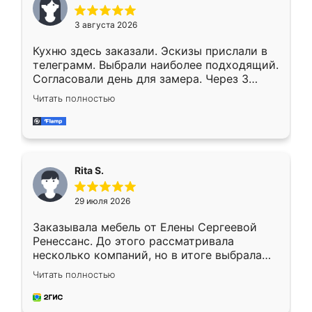
3 августа 2026
Кухню здесь заказали. Эскизы прислали в
телеграмм. Выбрали наиболее подходящий.
Согласовали день для замера. Через 3
недели кухня была уже готова. Остались
Читать полностью
довольны работой. Спасибо Ренессанс
мебель за качественную работу!
Rita S.
29 июля 2026
Заказывала мебель от Елены Сергеевой
Ренессанс. До этого рассматривала
несколько компаний, но в итоге выбрала
эту. Сначала обговорили условия, потом
Читать полностью
приехал замерщик, всё спокойно объяснил
и снял размеры. Изготовили в срок, с
доставкой тоже никаких проблем не