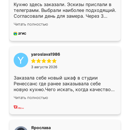
Кухню здесь заказали. Эскизы прислали в
телеграмм. Выбрали наиболее подходящий.
Согласовали день для замера. Через 3
недели кухня была уже готова. Остались
Читать полностью
довольны работой. Спасибо Ренессанс
мебель за качественную работу!
yaroslava1986
3 августа 2026
Заказала себе новый шкаф в студии
Ренессанс где ранее заказывала себе
новую кухню.Чего искать, когда качеством
вполне довольна. Служит кухня уже почти
Читать полностью
два года, нареканий нет.
Ярослава