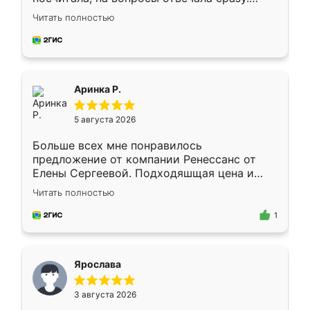
Замерщик приехал в субботу, подошёл к
Читать полностью
делу со всей ответственностью. Собрали
за день, ребята работали аккуратно, даже
пыли почти не было. Качество отличное,
ящики ходят плавно, ничего не скрипит.
Всё подошло как влитое.
Аринка Р.
5 августа 2026
Больше всех мне понравилось
предложение от компании Ренессанс от
Елены Сергеевой. Подходяшщая цена и
короткие сроки изготовления. Приехавший
Читать полностью
для замера сотрудник Владислав
предложил по моему эскизу самый
1
подходящий вариант шкафа. Немного его
видоизменил, получилось даже лучше, чем
я хотела.
Ярослава
3 августа 2026