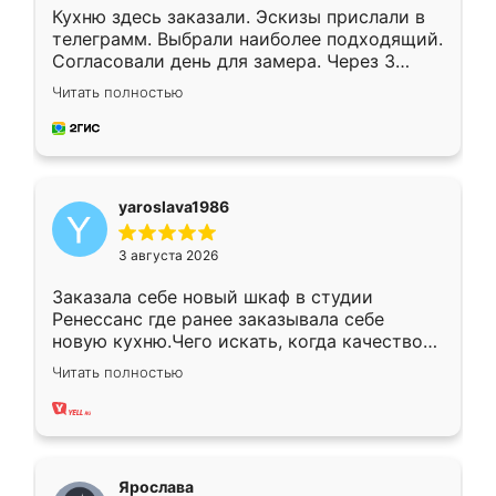
Кухню здесь заказали. Эскизы прислали в
телеграмм. Выбрали наиболее подходящий.
Согласовали день для замера. Через 3
недели кухня была уже готова. Остались
Читать полностью
довольны работой. Спасибо Ренессанс
мебель за качественную работу!
yaroslava1986
3 августа 2026
Заказала себе новый шкаф в студии
Ренессанс где ранее заказывала себе
новую кухню.Чего искать, когда качеством
вполне довольна. Служит кухня уже почти
Читать полностью
два года, нареканий нет.
Ярослава