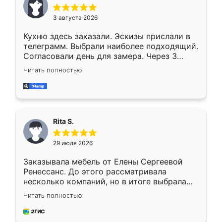
3 августа 2026
Кухню здесь заказали. Эскизы прислали в
телеграмм. Выбрали наиболее подходящий.
Согласовали день для замера. Через 3
недели кухня была уже готова. Остались
Читать полностью
довольны работой. Спасибо Ренессанс
мебель за качественную работу!
Rita S.
29 июля 2026
Заказывала мебель от Елены Сергеевой
Ренессанс. До этого рассматривала
несколько компаний, но в итоге выбрала
эту. Сначала обговорили условия, потом
Читать полностью
приехал замерщик, всё спокойно объяснил
и снял размеры. Изготовили в срок, с
доставкой тоже никаких проблем не