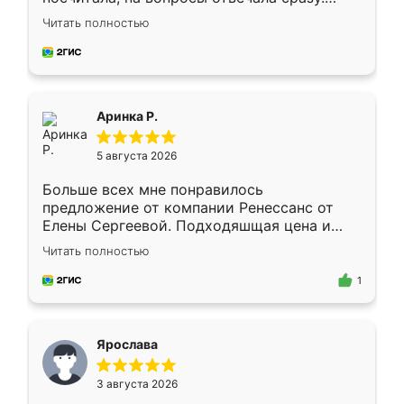
Замерщик приехал в субботу, подошёл к
Читать полностью
делу со всей ответственностью. Собрали
за день, ребята работали аккуратно, даже
пыли почти не было. Качество отличное,
ящики ходят плавно, ничего не скрипит.
Всё подошло как влитое.
Аринка Р.
5 августа 2026
Больше всех мне понравилось
предложение от компании Ренессанс от
Елены Сергеевой. Подходяшщая цена и
короткие сроки изготовления. Приехавший
Читать полностью
для замера сотрудник Владислав
предложил по моему эскизу самый
1
подходящий вариант шкафа. Немного его
видоизменил, получилось даже лучше, чем
я хотела.
Ярослава
3 августа 2026