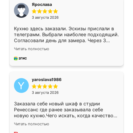
я хотела.
Ярослава
3 августа 2026
Кухню здесь заказали. Эскизы прислали в
телеграмм. Выбрали наиболее подходящий.
Согласовали день для замера. Через 3
недели кухня была уже готова. Остались
Читать полностью
довольны работой. Спасибо Ренессанс
мебель за качественную работу!
yaroslava1986
3 августа 2026
Заказала себе новый шкаф в студии
Ренессанс где ранее заказывала себе
новую кухню.Чего искать, когда качеством
вполне довольна. Служит кухня уже почти
Читать полностью
два года, нареканий нет.