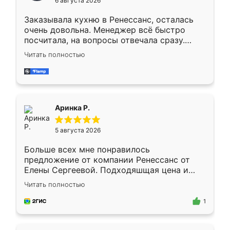
6 августа 2026
мебели буду заказывать только здесь.
Заказывала кухню в Ренессанс, осталась
очень довольна. Менеджер всё быстро
посчитала, на вопросы отвечала сразу.
Замерщик приехал в субботу, подошёл к
Читать полностью
делу со всей ответственностью. Собрали
за день, ребята работали аккуратно, даже
пыли почти не было. Качество отличное,
ящики ходят плавно, ничего не скрипит.
Всё подошло как влитое.
Аринка Р.
5 августа 2026
Больше всех мне понравилось
предложение от компании Ренессанс от
Елены Сергеевой. Подходяшщая цена и
короткие сроки изготовления. Приехавший
Читать полностью
для замера сотрудник Владислав
предложил по моему эскизу самый
1
подходящий вариант шкафа. Немного его
видоизменил, получилось даже лучше, чем