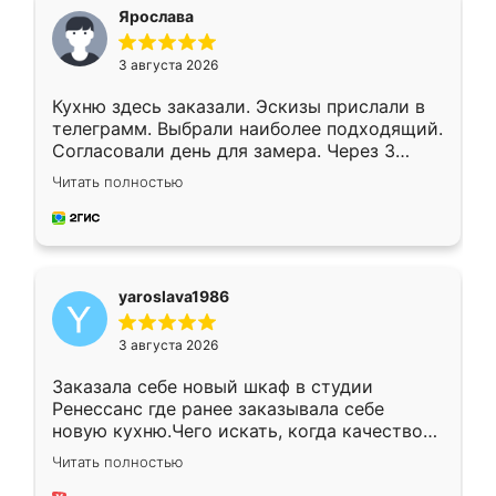
я хотела.
Ярослава
3 августа 2026
Кухню здесь заказали. Эскизы прислали в
телеграмм. Выбрали наиболее подходящий.
Согласовали день для замера. Через 3
недели кухня была уже готова. Остались
Читать полностью
довольны работой. Спасибо Ренессанс
мебель за качественную работу!
yaroslava1986
3 августа 2026
Заказала себе новый шкаф в студии
Ренессанс где ранее заказывала себе
новую кухню.Чего искать, когда качеством
вполне довольна. Служит кухня уже почти
Читать полностью
два года, нареканий нет.