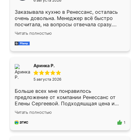
6 августа 2026
мебели буду заказывать только здесь.
Заказывала кухню в Ренессанс, осталась
очень довольна. Менеджер всё быстро
посчитала, на вопросы отвечала сразу.
Замерщик приехал в субботу, подошёл к
Читать полностью
делу со всей ответственностью. Собрали
за день, ребята работали аккуратно, даже
пыли почти не было. Качество отличное,
ящики ходят плавно, ничего не скрипит.
Всё подошло как влитое.
Аринка Р.
5 августа 2026
Больше всех мне понравилось
предложение от компании Ренессанс от
Елены Сергеевой. Подходяшщая цена и
короткие сроки изготовления. Приехавший
Читать полностью
для замера сотрудник Владислав
предложил по моему эскизу самый
1
подходящий вариант шкафа. Немного его
видоизменил, получилось даже лучше, чем