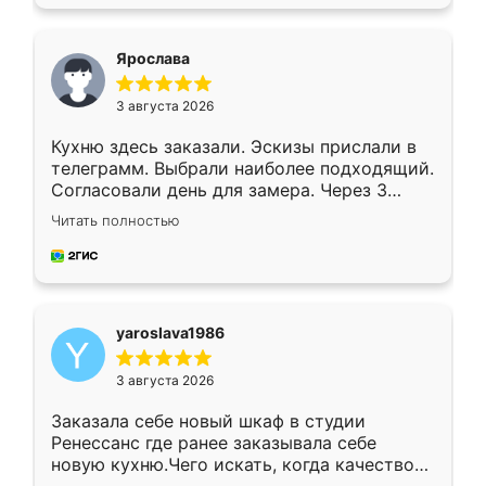
подходящий вариант шкафа. Немного его
видоизменил, получилось даже лучше, чем
я хотела.
Ярослава
3 августа 2026
Кухню здесь заказали. Эскизы прислали в
телеграмм. Выбрали наиболее подходящий.
Согласовали день для замера. Через 3
недели кухня была уже готова. Остались
Читать полностью
довольны работой. Спасибо Ренессанс
мебель за качественную работу!
yaroslava1986
3 августа 2026
Заказала себе новый шкаф в студии
Ренессанс где ранее заказывала себе
новую кухню.Чего искать, когда качеством