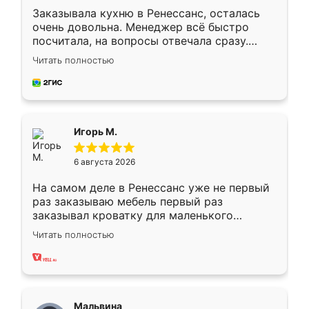
Заказывала кухню в Ренессанс, осталась
очень довольна. Менеджер всё быстро
посчитала, на вопросы отвечала сразу.
Замерщик приехал в субботу, подошёл к
Читать полностью
делу со всей ответственностью. Собрали
за день, ребята работали аккуратно, даже
пыли почти не было. Качество отличное,
ящики ходят плавно, ничего не скрипит.
Всё подошло как влитое.
Игорь М.
6 августа 2026
На самом деле в Ренессанс уже не первый
раз заказываю мебель первый раз
заказывал кроватку для маленького
ребёнка при его рождении ,во второй раз
Читать полностью
заказал шкаф-купе. По качеству очень
хорошее сборка достаточно быстрая,
также адекватные цены. До этого
сравнивал с разными конкурентами в этом
сегменте ,выбор у конкурентов куда
Мальвина