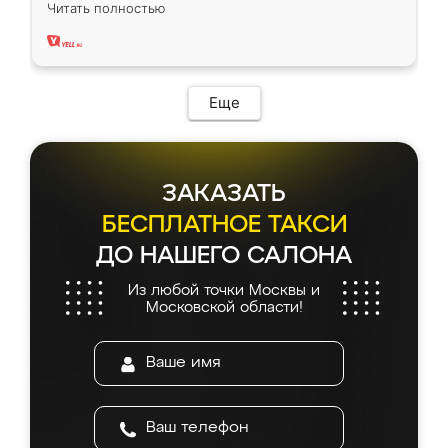
вполне довольна. Служит кухня уже почти
Читать полностью
два года, нареканий нет.
Еще
ЗАКАЗАТЬ
БЕСПЛАТНОЕ ТАКСИ
ДО НАШЕГО САЛОНА
Из любой точки Москвы и
Московской области!