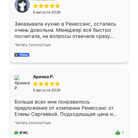
меньше, здесь же он более разнообразный.
Мне нравится ,если что-то потребуется из
6 августа 2026
мебели буду заказывать только здесь.
Заказывала кухню в Ренессанс, осталась
очень довольна. Менеджер всё быстро
посчитала, на вопросы отвечала сразу.
Замерщик приехал в субботу, подошёл к
Читать полностью
делу со всей ответственностью. Собрали
за день, ребята работали аккуратно, даже
пыли почти не было. Качество отличное,
ящики ходят плавно, ничего не скрипит.
Всё подошло как влитое.
Аринка Р.
5 августа 2026
Больше всех мне понравилось
предложение от компании Ренессанс от
Елены Сергеевой. Подходяшщая цена и
короткие сроки изготовления. Приехавший
Читать полностью
для замера сотрудник Владислав
предложил по моему эскизу самый
1