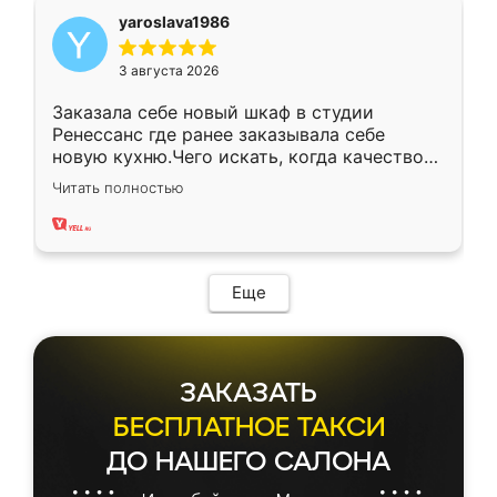
yaroslava1986
3 августа 2026
Заказала себе новый шкаф в студии
Ренессанс где ранее заказывала себе
новую кухню.Чего искать, когда качеством
вполне довольна. Служит кухня уже почти
Читать полностью
два года, нареканий нет.
Еще
ЗАКАЗАТЬ
БЕСПЛАТНОЕ ТАКСИ
ДО НАШЕГО САЛОНА