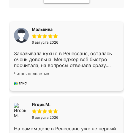
Мальвина
6 августа 2026
Заказывала кухню в Ренессанс, осталась
очень довольна. Менеджер всё быстро
посчитала, на вопросы отвечала сразу.
Замерщик приехал в субботу, подошёл к
Читать полностью
делу со всей ответственностью. Собрали
за день, ребята работали аккуратно, даже
пыли почти не было. Качество отличное,
ящики ходят плавно, ничего не скрипит.
Всё подошло как влитое.
Игорь М.
6 августа 2026
На самом деле в Ренессанс уже не первый