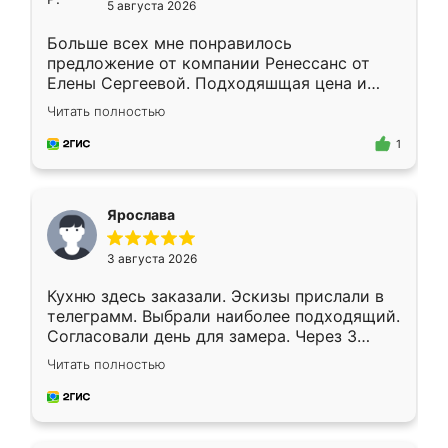
5 августа 2026
Больше всех мне понравилось
предложение от компании Ренессанс от
Елены Сергеевой. Подходяшщая цена и
короткие сроки изготовления. Приехавший
Читать полностью
для замера сотрудник Владислав
предложил по моему эскизу самый
1
подходящий вариант шкафа. Немного его
видоизменил, получилось даже лучше, чем
я хотела.
Ярослава
3 августа 2026
Кухню здесь заказали. Эскизы прислали в
телеграмм. Выбрали наиболее подходящий.
Согласовали день для замера. Через 3
недели кухня была уже готова. Остались
Читать полностью
довольны работой. Спасибо Ренессанс
мебель за качественную работу!