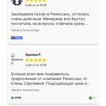
Мне нравится ,если что-то потребуется из
6 августа 2026
мебели буду заказывать только здесь.
Заказывала кухню в Ренессанс, осталась
очень довольна. Менеджер всё быстро
посчитала, на вопросы отвечала сразу.
Замерщик приехал в субботу, подошёл к
Читать полностью
делу со всей ответственностью. Собрали
за день, ребята работали аккуратно, даже
пыли почти не было. Качество отличное,
ящики ходят плавно, ничего не скрипит.
Всё подошло как влитое.
Аринка Р.
5 августа 2026
Больше всех мне понравилось
предложение от компании Ренессанс от
Елены Сергеевой. Подходяшщая цена и
короткие сроки изготовления. Приехавший
Читать полностью
для замера сотрудник Владислав
предложил по моему эскизу самый
1
подходящий вариант шкафа. Немного его