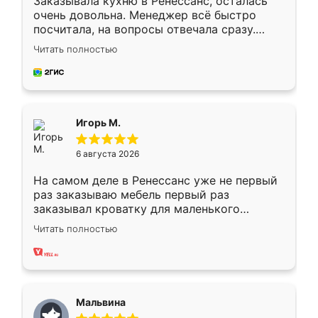
Заказывала кухню в Ренессанс, осталась
очень довольна. Менеджер всё быстро
посчитала, на вопросы отвечала сразу.
Замерщик приехал в субботу, подошёл к
Читать полностью
делу со всей ответственностью. Собрали
за день, ребята работали аккуратно, даже
пыли почти не было. Качество отличное,
ящики ходят плавно, ничего не скрипит.
Всё подошло как влитое.
Игорь М.
6 августа 2026
На самом деле в Ренессанс уже не первый
раз заказываю мебель первый раз
заказывал кроватку для маленького
ребёнка при его рождении ,во второй раз
Читать полностью
заказал шкаф-купе. По качеству очень
хорошее сборка достаточно быстрая,
также адекватные цены. До этого
сравнивал с разными конкурентами в этом
сегменте ,выбор у конкурентов куда
Мальвина
меньше, здесь же он более разнообразный.