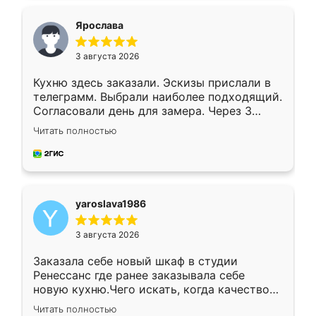
видоизменил, получилось даже лучше, чем
я хотела.
Ярослава
3 августа 2026
Кухню здесь заказали. Эскизы прислали в
телеграмм. Выбрали наиболее подходящий.
Согласовали день для замера. Через 3
недели кухня была уже готова. Остались
Читать полностью
довольны работой. Спасибо Ренессанс
мебель за качественную работу!
yaroslava1986
3 августа 2026
Заказала себе новый шкаф в студии
Ренессанс где ранее заказывала себе
новую кухню.Чего искать, когда качеством
вполне довольна. Служит кухня уже почти
Читать полностью