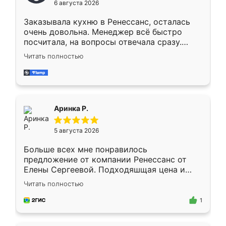
6 августа 2026
мебели буду заказывать только здесь.
Заказывала кухню в Ренессанс, осталась
очень довольна. Менеджер всё быстро
посчитала, на вопросы отвечала сразу.
Замерщик приехал в субботу, подошёл к
Читать полностью
делу со всей ответственностью. Собрали
за день, ребята работали аккуратно, даже
пыли почти не было. Качество отличное,
ящики ходят плавно, ничего не скрипит.
Всё подошло как влитое.
Аринка Р.
5 августа 2026
Больше всех мне понравилось
предложение от компании Ренессанс от
Елены Сергеевой. Подходяшщая цена и
короткие сроки изготовления. Приехавший
Читать полностью
для замера сотрудник Владислав
предложил по моему эскизу самый
1
подходящий вариант шкафа. Немного его
видоизменил, получилось даже лучше, чем