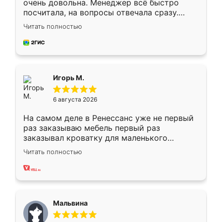
очень довольна. Менеджер всё быстро
посчитала, на вопросы отвечала сразу.
Замерщик приехал в субботу, подошёл к
Читать полностью
делу со всей ответственностью. Собрали
за день, ребята работали аккуратно, даже
пыли почти не было. Качество отличное,
ящики ходят плавно, ничего не скрипит.
Всё подошло как влитое.
Игорь М.
6 августа 2026
На самом деле в Ренессанс уже не первый
раз заказываю мебель первый раз
заказывал кроватку для маленького
ребёнка при его рождении ,во второй раз
Читать полностью
заказал шкаф-купе. По качеству очень
хорошее сборка достаточно быстрая,
также адекватные цены. До этого
сравнивал с разными конкурентами в этом
сегменте ,выбор у конкурентов куда
Мальвина
меньше, здесь же он более разнообразный.
Мне нравится ,если что-то потребуется из