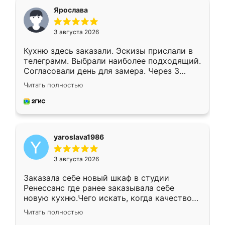
я хотела.
Ярослава
3 августа 2026
Кухню здесь заказали. Эскизы прислали в
телеграмм. Выбрали наиболее подходящий.
Согласовали день для замера. Через 3
недели кухня была уже готова. Остались
Читать полностью
довольны работой. Спасибо Ренессанс
мебель за качественную работу!
yaroslava1986
3 августа 2026
Заказала себе новый шкаф в студии
Ренессанс где ранее заказывала себе
новую кухню.Чего искать, когда качеством
вполне довольна. Служит кухня уже почти
Читать полностью
два года, нареканий нет.