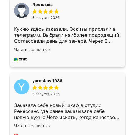
я хотела.
Ярослава
3 августа 2026
Кухню здесь заказали. Эскизы прислали в
телеграмм. Выбрали наиболее подходящий.
Согласовали день для замера. Через 3
недели кухня была уже готова. Остались
Читать полностью
довольны работой. Спасибо Ренессанс
мебель за качественную работу!
yaroslava1986
3 августа 2026
Заказала себе новый шкаф в студии
Ренессанс где ранее заказывала себе
новую кухню.Чего искать, когда качеством
вполне довольна. Служит кухня уже почти
Читать полностью
два года, нареканий нет.