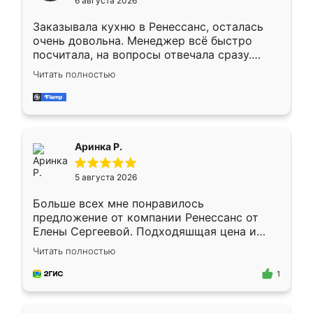
6 августа 2026
мебели буду заказывать только здесь.
Заказывала кухню в Ренессанс, осталась
очень довольна. Менеджер всё быстро
посчитала, на вопросы отвечала сразу.
Замерщик приехал в субботу, подошёл к
Читать полностью
делу со всей ответственностью. Собрали
за день, ребята работали аккуратно, даже
пыли почти не было. Качество отличное,
ящики ходят плавно, ничего не скрипит.
Всё подошло как влитое.
Аринка Р.
5 августа 2026
Больше всех мне понравилось
предложение от компании Ренессанс от
Елены Сергеевой. Подходяшщая цена и
короткие сроки изготовления. Приехавший
Читать полностью
для замера сотрудник Владислав
предложил по моему эскизу самый
1
подходящий вариант шкафа. Немного его
видоизменил, получилось даже лучше, чем